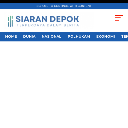
SCROLL TO CONTINUE WITH CONTENT
HOME
DUNIA
NASIONAL
POLHUKAM
EKONOMI
TE