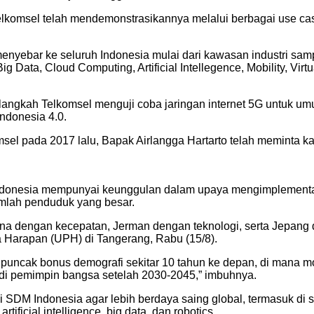
 Telkomsel telah mendemonstrasikannya melalui berbagai use c
nyebar ke seluruh Indonesia mulai dari kawasan industri sampa
, Big Data, Cloud Computing, Artificial Intellegence, Mobility, Vi
langkah Telkomsel menguji coba jaringan internet 5G untuk um
ndonesia 4.0.
sel pada 2017 lalu, Bapak Airlangga Hartarto telah meminta ka
onesia mempunyai keunggulan dalam upaya mengimplementasikan
umlah penduduk yang besar.
hina dengan kecepatan, Jerman dengan teknologi, serta Jepang 
 Harapan (UPH) di Tangerang, Rabu (15/8).
puncak bonus demografi sekitar 10 tahun ke depan, di mana mo
di pemimpin bangsa setelah 2030-2045,” imbuhnya.
 SDM Indonesia agar lebih berdaya saing global, termasuk di se
rtificial intelligence, big data, dan robotics.