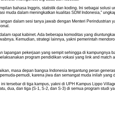
pilan bahasa Inggris, statistik dan koding. Ini sebagai solusi 
nerasi muda dalam meningkatkan kualitas SDM Indonesia,” ungka
Pangan dalam sesi tanya jawab dengan Menteri Perindustrian y
onal.
 dalam rapat kabinet. Ada beberapa komoditas yang diuntungkan,
bnya. Kemudian, strategi lainnya, yakni pemerintah mendorong
 lapangan pekerjaan yang sempit sehingga di kampungnya bany
melaksanakan program pendidikan vokasi yang link and match a
ikan, masa depan bangsa Indonesia tergantung peran generas
 pemuda-pemudi, karena jiwa dan semangat muda inilah yang di
ini tersebar di tiga kampus, yakni di UPH Kampus Lippo Vi
tu, dua, dan tiga (S-1, S-2, dan S-3) di semua program studi y