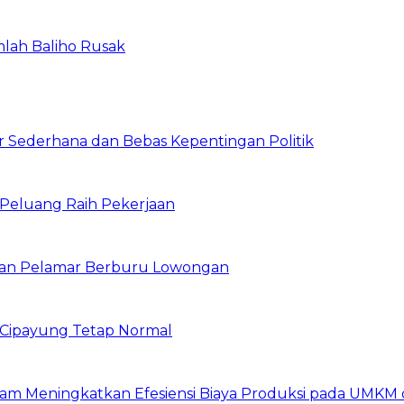
mlah Baliho Rusak
 Sederhana dan Bebas Kepentingan Politik
n Peluang Raih Pekerjaan
ibuan Pelamar Berburu Lowongan
Cipayung Tetap Normal
am Meningkatkan Efesiensi Biaya Produksi pada UMKM d