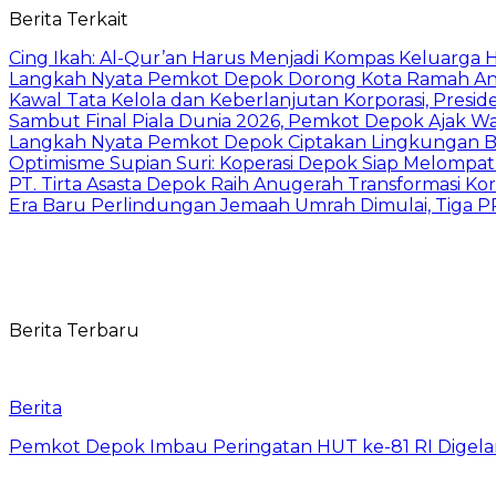
Berita Terkait
Cing Ikah: Al-Qur’an Harus Menjadi Kompas Keluarga H
Langkah Nyata Pemkot Depok Dorong Kota Ramah Ana
Kawal Tata Kelola dan Keberlanjutan Korporasi, Presi
Sambut Final Piala Dunia 2026, Pemkot Depok Ajak W
Langkah Nyata Pemkot Depok Ciptakan Lingkungan Be
Optimisme Supian Suri: Koperasi Depok Siap Melompat L
PT. Tirta Asasta Depok Raih Anugerah Transformasi K
Era Baru Perlindungan Jemaah Umrah Dimulai, Tiga 
Berita Terbaru
Berita
Pemkot Depok Imbau Peringatan HUT ke-81 RI Digelar