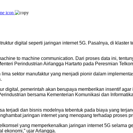
tur digital seperti jaringan internet 5G. Pasalnya, di klaster
 machine to machine communication. Dari proses data ini, tent
 Menteri Perindustrian Airlangga Hartarto pada Peresmian Telko
 lima sektor manufaktur yang menjadi pionir dalam implementasi 
.
ur digital, pemerintah akan berupaya memberikan insentif agar
an Perindustrian bersama Kementerian Komunikasi dan Informati
a terjadi dan bisnis modelnya tebentuk pada biaya yang terjang
nghambat jaringan internet yang menopang terhadap proses pro
lkomsel yang memperkenalkan jaringan internet 5G selama gel
al ekonomi,” ujar Arlangga.