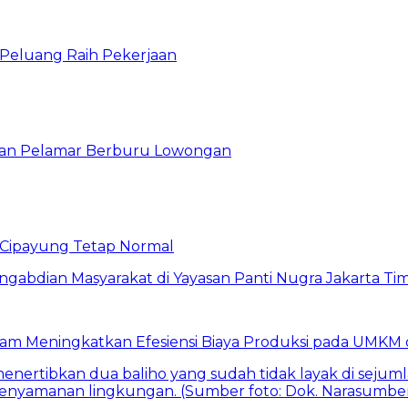
n Peluang Raih Pekerjaan
ibuan Pelamar Berburu Lowongan
Cipayung Tetap Normal
am Meningkatkan Efesiensi Biaya Produksi pada UMKM d