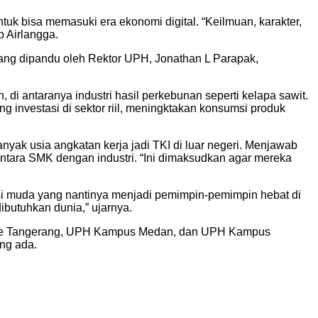
untuk bisa memasuki era ekonomi digital. “Keilmuan, karakter,
p Airlangga.
ang dipandu oleh Rektor UPH, Jonathan L Parapak,
 di antaranya industri hasil perkebunan seperti kelapa sawit.
 investasi di sektor riil, meningktakan konsumsi produk
ak usia angkatan kerja jadi TKI di luar negeri. Menjawab
ntara SMK dengan industri. “Ini dimaksudkan agar mereka
i muda yang nantinya menjadi pemimpin-pemimpin hebat di
butuhkan dunia,” ujarnya.
llage Tangerang, UPH Kampus Medan, dan UPH Kampus
ang ada.