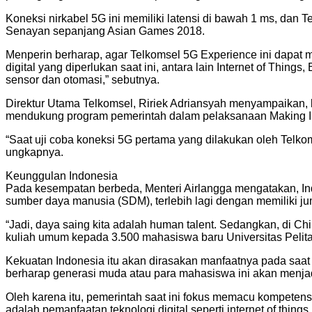
Koneksi nirkabel 5G ini memiliki latensi di bawah 1 ms, dan
Senayan sepanjang Asian Games 2018.
Menperin berharap, agar Telkomsel 5G Experience ini dapat me
digital yang diperlukan saat ini, antara lain Internet of Things
sensor dan otomasi,” sebutnya.
Direktur Utama Telkomsel, Ririek Adriansyah menyampaikan, 
mendukung program pemerintah dalam pelaksanaan Making I
“Saat uji coba koneksi 5G pertama yang dilakukan oleh Telkom
ungkapnya.
Keunggulan Indonesia
Pada kesempatan berbeda, Menteri Airlangga mengatakan, Ind
sumber daya manusia (SDM), terlebih lagi dengan memiliki j
“Jadi, daya saing kita adalah human talent. Sedangkan, di C
kuliah umum kepada 3.500 mahasiswa baru Universitas Pelita
Kekuatan Indonesia itu akan dirasakan manfaatnya pada saat 
berharap generasi muda atau para mahasiswa ini akan menja
Oleh karena itu, pemerintah saat ini fokus memacu kompetensi
adalah pemanfaatan teknologi digital seperti internet of things, a