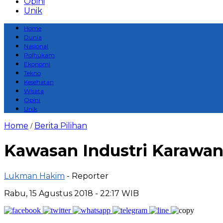
Opini
Unik
Home
Dunia
Nasional
Polhukam
Ekonomi
Tekno
Kesehatan
Wisata
Opini
Unik
Home
Berita Pilihan
/
Kawasan Industri Karawan
Lukman Hakim
- Reporter
Rabu, 15 Agustus 2018 - 22:17 WIB