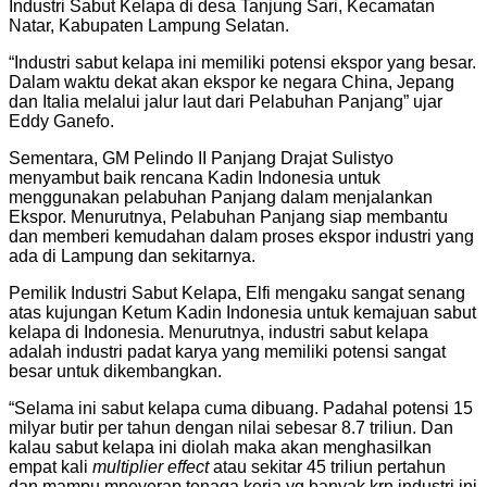
Industri Sabut Kelapa di desa Tanjung Sari, Kecamatan
Natar, Kabupaten Lampung Selatan.
“Industri sabut kelapa ini memiliki potensi ekspor yang besar.
Dalam waktu dekat akan ekspor ke negara China, Jepang
dan Italia melalui jalur laut dari Pelabuhan Panjang” ujar
Eddy Ganefo.
Sementara, GM Pelindo II Panjang Drajat Sulistyo
menyambut baik rencana Kadin Indonesia untuk
menggunakan pelabuhan Panjang dalam menjalankan
Ekspor. Menurutnya, Pelabuhan Panjang siap membantu
dan memberi kemudahan dalam proses ekspor industri yang
ada di Lampung dan sekitarnya.
Pemilik Industri Sabut Kelapa, Elfi mengaku sangat senang
atas kujungan Ketum Kadin Indonesia untuk kemajuan sabut
kelapa di Indonesia. Menurutnya, industri sabut kelapa
adalah industri padat karya yang memiliki potensi sangat
besar untuk dikembangkan.
“Selama ini sabut kelapa cuma dibuang. Padahal potensi 15
milyar butir per tahun dengan nilai sebesar 8.7 triliun. Dan
kalau sabut kelapa ini diolah maka akan menghasilkan
empat kali
multiplier effect
atau sekitar 45 triliun pertahun
dan mampu mneyerap tenaga kerja yg banyak krn industri ini