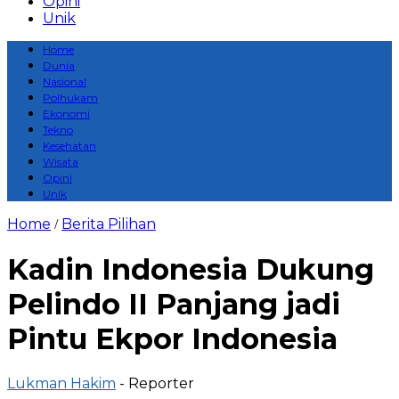
Opini
Unik
Home
Dunia
Nasional
Polhukam
Ekonomi
Tekno
Kesehatan
Wisata
Opini
Unik
Home
Berita Pilihan
/
Kadin Indonesia Dukung
Pelindo II Panjang jadi
Pintu Ekpor Indonesia
Lukman Hakim
- Reporter