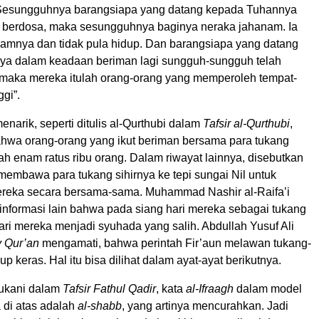
. Sesungguhnya barangsiapa yang datang kepada Tuhannya
berdosa, maka sesungguhnya baginya neraka jahanam. Ia
alamnya dan tidak pula hidup. Dan barangsiapa yang datang
a dalam keadaan beriman lagi sungguh-sungguh telah
 maka mereka itulah orang-orang yang memperoleh tempat-
ggi”.
enarik, seperti ditulis al-Qurthubi dalam
Tafsir al-Qurthubi
,
ahwa orang-orang yang ikut beriman bersama para tukang
mlah enam ratus ribu orang. Dalam riwayat lainnya, disebutkan
membawa para tukang sihirnya ke tepi sungai Nil untuk
eka secara bersama-sama. Muhammad Nashir al-Raifa’i
formasi lain bahwa pada siang hari mereka sebagai tukang
hari mereka menjadi syuhada yang salih. Abdullah Yusuf Ali
 Qur’an
mengamati, bahwa perintah Fir’aun melawan tukang-
up keras. Hal itu bisa dilihat dalam ayat-ayat berikutnya.
aukani dalam
Tafsir Fathul Qadir
, kata
al-Ifraagh
dalam model
 di atas adalah
al-shabb
, yang artinya mencurahkan. Jadi