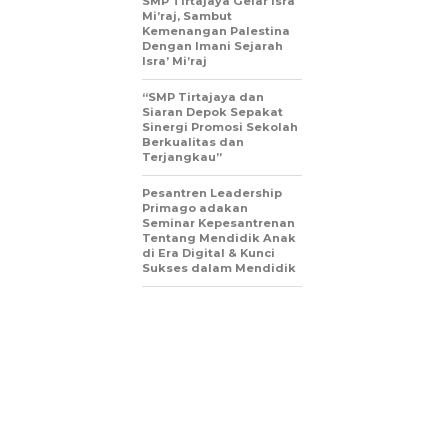
SMP Tirtajaya Gelar Isra
Mi’raj, Sambut
Kemenangan Palestina
Dengan Imani Sejarah
Isra’ Mi’raj
“SMP Tirtajaya dan
Siaran Depok Sepakat
Sinergi Promosi Sekolah
Berkualitas dan
Terjangkau”
Pesantren Leadership
Primago adakan
Seminar Kepesantrenan
Tentang Mendidik Anak
di Era Digital & Kunci
Sukses dalam Mendidik