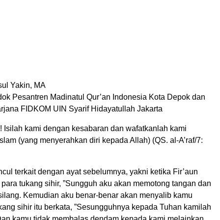
sul Yakin, MA
k Pesantren Madinatul Qur’an Indonesia Kota Depok dan
jana FIDKOM UIN Syarif Hidayatullah Jakarta
! Isilah kami dengan kesabaran dan wafatkanlah kami
slam (yang menyerahkan diri kepada Allah) (QS. al-A’raf/7:
cul terkait dengan ayat sebelumnya, yakni ketika Fir’aun
 para tukang sihir, ”Sungguh aku akan memotong tangan dan
silang. Kemudian aku benar-benar akan menyalib kamu
kang sihir itu berkata, ”Sesungguhnya kepada Tuhan kamilah
 Dan kamu tidak membalas dendam kepada kami melainkan