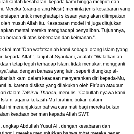
rahkanlah kesabaran kepada kami hingga meliputi dan
i. Mereka (orang-orang Mesir) meminta jenis kesabaran yang
 persiapan untuk menghadapi siksaan yang akan ditimpakan
leh musuh Allah itu. Kesabaran model ini juga ditujukan
apkan mental mereka menghadapi penyaliban. Tujuannya,
tap berada di atas kebenaran dan keimanan.”.
ak kalimat ”Dan wafatkanlah kami sebagai orang Islam (yang
i kepada Allah”, lanjut al-Syaukani, adalah: ”Wafatkanlah
daan tetap teguh terhadap Islam, tidak menukar, mengganti
ya”.atau dengan bahasa yang lain, seperti diungkap al-
atkanlah kami dalam keadaan menyerahkan diri kepada-Mu,
ami itu karena disiksa yang dilakukan oleh Fir’aun ataupun
bari dalam
Tafsir al-Thabari
, menulis, ”Cabutlah nyawa kami
Islam, agama kekasih-Mu Ibrahim, bukan dalam
Hal ini menunjukkan bahwa cara mati bagi mereka bukan
alam keadaan beriman kepada Allah SWT.
i, ungkap Abdullah Yusuf Ali, dengan kesabaran dan
 tinggi, mereka menunjukkan bahwa tobat mereka benar.