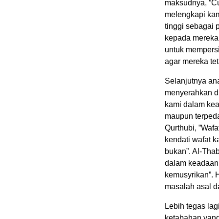
maksudnya, ”Cu
melengkapi kam
tinggi sebagai
kepada mereka o
untuk mempersi
agar mereka te
Selanjutnya an
menyerahkan dir
kami dalam kea
maupun terpeda
Qurthubi, ”Waf
kendati wafat k
bukan”. Al-Tha
dalam keadaan 
kemusyrikan”. 
masalah asal d
Lebih tegas lag
ketabahan yang