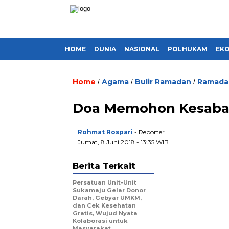
HOME
DUNIA
NASIONAL
POLHUKAM
EK
Home
Agama
Bulir Ramadan
Ramada
/
/
/
Doa Memohon Kesaba
Rohmat Rospari
- Reporter
Jumat, 8 Juni 2018 - 13:35 WIB
Berita Terkait
Persatuan Unit-Unit
Sukamaju Gelar Donor
Darah, Gebyar UMKM,
dan Cek Kesehatan
Gratis, Wujud Nyata
Kolaborasi untuk
Masyarakat