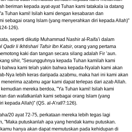
ah beriman kepada ayat-ayat Tuhan kami tatakala ia datang
Ya Tuhan kami! Isilah kami dengan kesabaran dan
mi sebagai orang Islam (yang menyerahkan diri kepada Allah)”
 124-126).
ata, seperti dikutip Muhammad Nashir al-Raifa’i dalam
l Qadir li Ikhtishari Tafsir Ibn Katsir
, orang yang pertama
emotong kaki dan tangan secara silang adalah Fir ’aun.
kang sihir, ”Sesungguhnya kepada Tuhan kamilah kami
rti bahwa kami telah yakin bahwa kepada-Nyalah kami akan
ab-Nya lebih keras daripada azabmu, maka hari ini kami akan
 menerima azabmu agar kami dapat terlepas dari azab Allah.
 kemudian mereka berdoa, ”Ya Tuhan kami! Isilah kami
an dan wafatkanlah kami sebagai orang Islam (yang
i kepada Allah)” (QS. al-A’raf/7:126).
ha/20 ayat 72-75, perkataan mereka lebih tegas lagi
un, ”Maka putuskanlah apa yang hendak kamu putuskan.
kamu hanya akan dapat memutuskan pada kehidupan di