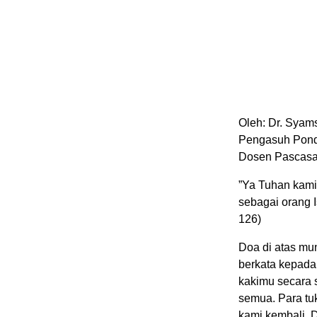
Oleh: Dr. Syam
Pengasuh Pondo
Dosen Pascasar
”Ya Tuhan kami
sebagai orang I
126)
Doa di atas mun
berkata kepada
kakimu secara 
semua. Para tu
kami kembali.