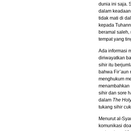
dunia ini saja
dalam keadaan 
tidak mati di d
kepada Tuhanny
beramal saleh,
tempat yang tin
Ada informasi m
diriwayatkan b
sihir itu berju
bahwa Fir’aun 
menghukum mer
menambahkan in
sihir dan sore 
dalam
The Holy
tukang sihir cuk
Menurut al-Sy
komunikasi doa