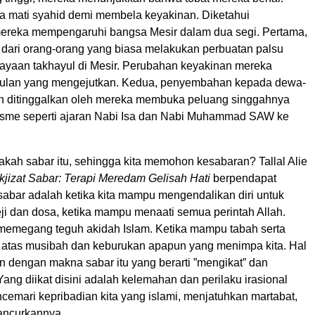
a mati syahid demi membela keyakinan. Diketahui
ereka mempengaruhi bangsa Mesir dalam dua segi. Pertama,
dari orang-orang yang biasa melakukan perbuatan palsu
ayaan takhayul di Mesir. Perubahan keyakinan mereka
ulan yang mengejutkan. Kedua, penyembahan kepada dewa-
h ditinggalkan oleh mereka membuka peluang singgahnya
sme seperti ajaran Nabi Isa dan Nabi Muhammad SAW ke
kah sabar itu, sehingga kita memohon kesabaran? Tallal Alie
jizat Sabar: Terapi Meredam Gelisah Hati
berpendapat
sabar adalah ketika kita mampu mengendalikan diri untuk
eji dan dosa, ketika mampu menaati semua perintah Allah.
emegang teguh akidah Islam. Ketika mampu tabah serta
 atas musibah dan keburukan apapun yang menimpa kita. Hal
kan dengan makna sabar itu yang berarti ”mengikat” dan
ang diikat disini adalah kelemahan dan perilaku irasional
cemari kepribadian kita yang islami, menjatuhkan martabat,
ncurkannya.