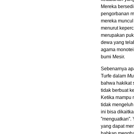
Mereka bersedi
pengorbanan m
mereka muncul 
menurut keperc
merupakan puk
dewa yang tela
agama monotei
bumi Mesir.
Sebenarnya apa
Turfe dalam
Muk
bahwa hakikat 
tidak berbuat k
Ketika mampu m
tidak mengeluh
ini bisa dikait
”menguatkan”. Y
yang dapat men
bahkan mengha