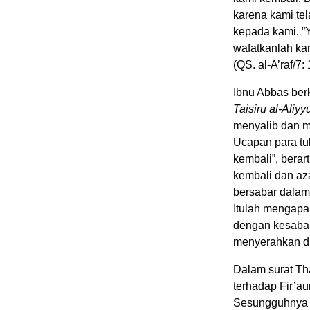
karena kami tel
kepada kami. ”
wafatkanlah ka
(QS. al-A’raf/7:
Ibnu Abbas berk
Taisiru al-Aliyyu
menyalib dan m
Ucapan para tu
kembali”, bera
kembali dan az
bersabar dalam
Itulah mengapa
dengan kesabar
menyerahkan dir
Dalam surat Tha
terhadap Fir’a
Sesungguhnya 