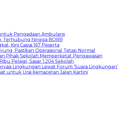
 untuk Pengadaan Ambulans
n, Terhubung hingga BORR
kat, Kini Capai 167 Peserta
ung, Pastikan Operasional Tetap Normal
 dan Pihak Sekolah Memperketat Pengawasan
bu Pelajar, Sasar 1.204 Sekolah
vasi Lingkungan Lewat Forum ‘Suara Lingkungan’
t untuk Urai Kemacetan Jalan Kartini