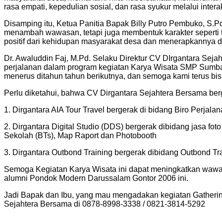
rasa empati, kepedulian sosial, dan rasa syukur melalui inte
Disamping itu, Ketua Panitia Bapak Billy Putro Pembuko, S.
menambah wawasan, tetapi juga membentuk karakter seperti t
positif dari kehidupan masyarakat desa dan menerapkannya d
Dr. Awaluddin Faj, M.Pd. Selaku Direktur CV DIrgantara Sej
perjalanan dalam program kegiatan Karya Wisata SMP Sumban
menerus ditahun tahun berikutnya, dan semoga kami terus bi
Perlu diketahui, bahwa CV Dirgantara Sejahtera Bersama berg
1. Dirgantara AIA Tour Travel bergerak di bidang Biro Perja
2. ⁠Dirgantara Digital Studio (DDS) bergerak dibidang jasa 
Sekolah (BTs), Map Raport dan Photobooth
3. ⁠Dirgantara Outbond Training bergerak dibidang Outbond
Semoga Kegiatan Karya Wisata ini dapat meningkatkan wawa
alumni Pondok Modern Darussalam Gontor 2006 ini.
Jadi Bapak dan Ibu, yang mau mengadakan kegiatan Gathering
Sejahtera Bersama di 0878-8998-3338 / 0821-3814-5292