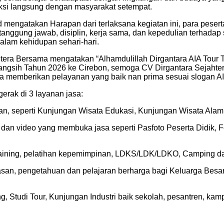
raksi langsung dengan masyarakat setempat.
Pd mengatakan Harapan dari terlaksana kegiatan ini, para pes
anggung jawab, disiplin, kerja sama, dan kepedulian terhadap
alam kehidupan sehari-hari.
ahtera Bersama mengatakan “Alhamdulillah Dirgantara AIA Tour 
gsih Tahun 2026 ke Cirebon, semoga CV Dirgantara Sejahtera
sa memberikan pelayanan yang baik nan prima sesuai slogan A
erak di 3 layanan jasa:
lanan, seperti Kunjungan Wisata Edukasi, Kunjungan Wisata Al
foto dan video yang membuka jasa seperti Pasfoto Peserta Didi
 Training, pelatihan kepemimpinan, LDKS/LDK/LDKO, Camping da
san, pengetahuan dan pelajaran berharga bagi Keluarga Besa
, Studi Tour, Kunjungan Industri baik sekolah, pesantren, k