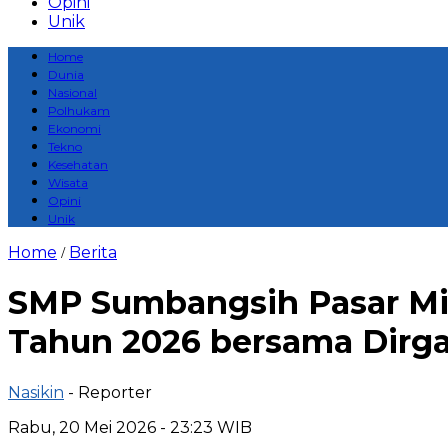
Opini
Unik
Home
Dunia
Nasional
Polhukam
Ekonomi
Tekno
Kesehatan
Wisata
Opini
Unik
Home
Berita
/
SMP Sumbangsih Pasar Min
Tahun 2026 bersama Dirga
Nasikin
- Reporter
Rabu, 20 Mei 2026 - 23:23 WIB