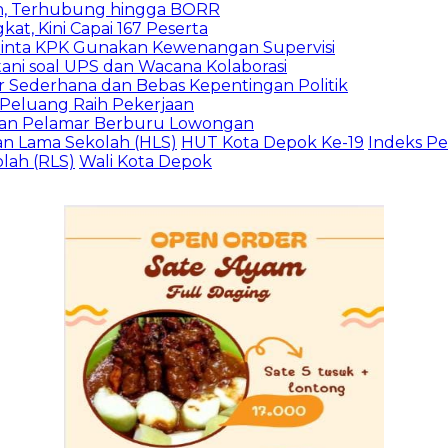
n, Terhubung hingga BORR
kat, Kini Capai 167 Peserta
inta KPK Gunakan Kewenangan Supervisi
ani soal UPS dan Wacana Kolaborasi
 Sederhana dan Bebas Kepentingan Politik
n Peluang Raih Pekerjaan
ibuan Pelamar Berburu Lowongan
n Lama Sekolah (HLS)
HUT Kota Depok Ke-19
Indeks P
lah (RLS)
Wali Kota Depok