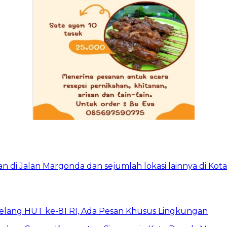
elang HUT ke-81 RI, Ada Pesan Khusus Lingkungan