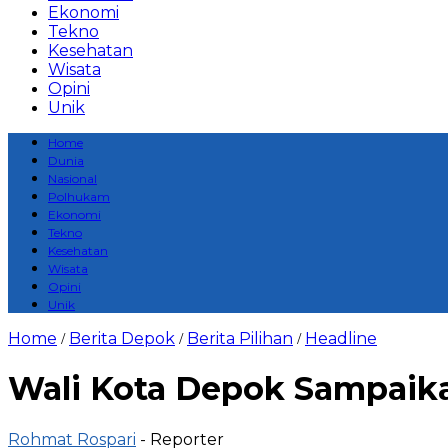
Ekonomi
Tekno
Kesehatan
Wisata
Opini
Unik
Home
Dunia
Nasional
Polhukam
Ekonomi
Tekno
Kesehatan
Wisata
Opini
Unik
Home
Berita Depok
Berita Pilihan
Headline
/
/
/
Wali Kota Depok Sampaik
Rohmat Rospari
- Reporter