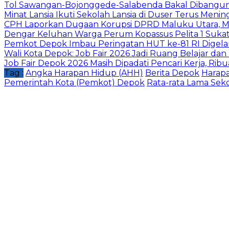
Tol Sawangan-Bojonggede-Salabenda Bakal Dibangu
Minat Lansia Ikuti Sekolah Lansia di Duser Terus Mening
CPH Laporkan Dugaan Korupsi DPRD Maluku Utara, M
Dengar Keluhan Warga Perum Kopassus Pelita 1 Sukat
Pemkot Depok Imbau Peringatan HUT ke-81 RI Digelar
Wali Kota Depok: Job Fair 2026 Jadi Ruang Belajar da
Job Fair Depok 2026 Masih Dipadati Pencari Kerja, R
Tag :
Angka Harapan Hidup (AHH)
Berita Depok
Harapa
Pemerintah Kota (Pemkot) Depok
Rata-rata Lama Seko