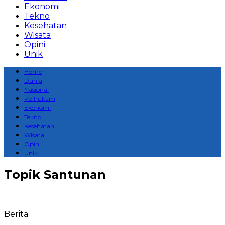
Ekonomi
Tekno
Kesehatan
Wisata
Opini
Unik
Home
Dunia
Nasional
Polhukam
Ekonomi
Tekno
Kesehatan
Wisata
Opini
Unik
Topik
Santunan
Berita