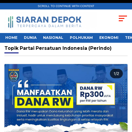
SCROLL TO CONTINUE WITH CONTENT
HOME
DUNIA
NASIONAL
POLHUKAM
EKONOMI
TE
Topik
Partai Persatuan Indonesia (Perindo)