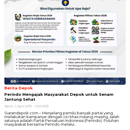
Berita Depok
Perindo Mengajak Masyarakat Depok untuk Senam
Jantung Sehat
Senin, 1 April 2019 - 11:29 WIB
Siarandepok.com – Menjelang pemilu banyak partai yang
melakukan kampanye dengan ciri khas masing-masing, salah
satunya adalah Partai Persatuan Indonesia (Perindo). Puluhan
masyarakat bersama Perindo melalui…