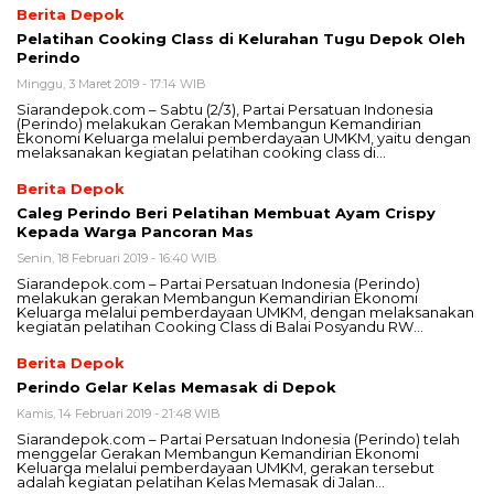
Berita Depok
Pelatihan Cooking Class di Kelurahan Tugu Depok Oleh
Perindo
Minggu, 3 Maret 2019 - 17:14 WIB
Siarandepok.com – Sabtu (2/3), Partai Persatuan Indonesia
(Perindo) melakukan Gerakan Membangun Kemandirian
Ekonomi Keluarga melalui pemberdayaan UMKM, yaitu dengan
melaksanakan kegiatan pelatihan cooking class di…
Berita Depok
Caleg Perindo Beri Pelatihan Membuat Ayam Crispy
Kepada Warga Pancoran Mas
Senin, 18 Februari 2019 - 16:40 WIB
Siarandepok.com – Partai Persatuan Indonesia (Perindo)
melakukan gerakan Membangun Kemandirian Ekonomi
Keluarga melalui pemberdayaan UMKM, dengan melaksanakan
kegiatan pelatihan Cooking Class di Balai Posyandu RW…
Berita Depok
Perindo Gelar Kelas Memasak di Depok
Kamis, 14 Februari 2019 - 21:48 WIB
Siarandepok.com – Partai Persatuan Indonesia (Perindo) telah
menggelar Gerakan Membangun Kemandirian Ekonomi
Keluarga melalui pemberdayaan UMKM, gerakan tersebut
adalah kegiatan pelatihan Kelas Memasak di Jalan…