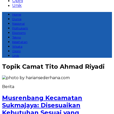
Opini
Unik
Home
Dunia
Nasional
Polhukam
Ekonomi
Tekno
Kesehatan
Wisata
Opini
Unik
Topik
Camat Tito Ahmad Riyadi
Berita
Musrenbang Kecamatan
Sukmajaya: Disesuaikan
Kebutuhan Sesuai yang