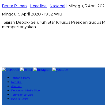
Berita Pilihan
|
Headline
|
Nasional
| Minggu, 5 April 202
Minggu, 5 April 2020 - 19:52 WIB
Siaran Depok- Seluruh Staf Khusus Presiden gugus Mil
mempertanyakan…
Tentang Kami
Redaksi
Alamat
Pedoman Media Siber
Terms of Service
Indeks Berita