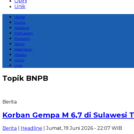
Opini
Unik
Home
Dunia
Nasional
Polhukam
Ekonomi
Tekno
Kesehatan
Wisata
Opini
Unik
Topik
BNPB
Berita
Korban Gempa M 6,7 di Sulawesi 
Berita
|
Headline
| Jumat, 19 Juni 2026 - 22:07 WIB