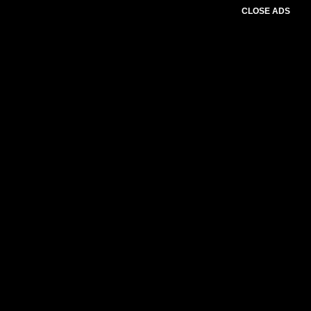
CLOSE ADS