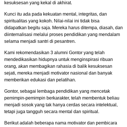
kesuksesan yang kekal di akhirat.
Kunci itu ada pada kekuatan mental, integritas, dan
spiritualitas yang kokoh. Nilai-nilai ini tidak bisa
didapatkan begitu saja. Mereka harus ditempa, diasah, dan
diinternalisasi melalui proses pendidikan yang mendalam
selama menjadi santri di pesantren.
Kami rekomendasikan 3 alumni Gontor yang telah
mendedikasikan hidupnya untuk menginspirasi ribuan
orang, akan membagikan rahasia di balik kesuksesan
sejati, mereka menjadi motivator nasional dan banyak
memberikan edukasi dan pelatihan.
Gontor, sebagai lembaga pendidikan yang mencetak
pemimpin-pemimpin berkarakter, telah membentuk beliau
menjadi sosok yang tak hanya cerdas secara intelektual,
tetapi juga tangguh secara mental dan spiritual.
Berikut adalah beberapa nama motivator dan pembicara