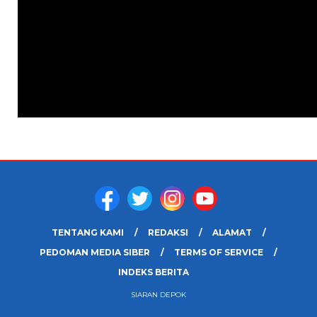
TENTANG KAMI
REDAKSI
ALAMAT
PEDOMAN MEDIA SIBER
TERMS OF SERVICE
INDEKS BERITA
SIARAN DEPOK