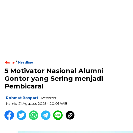
/
Home
Headline
5 Motivator Nasional Alumni
Gontor yang Sering menjadi
Pembicara!
Rohmat Rospari
- Reporter
Kamis, 21 Agustus 2025 - 20:01 WIB