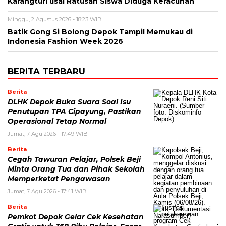
Karangturi usai Ratusan Siswa Diduga Keracunan
Minggu, 2 Agustus 2026 - 18:23 WIB
Batik Gong Si Bolong Depok Tampil Memukau di
Indonesia Fashion Week 2026
BERITA TERBARU
Berita
DLHK Depok Buka Suara Soal Isu
Penutupan TPA Cipayung, Pastikan
Operasional Tetap Normal
Jumat, 7 Agu 2026 - 17:49 WIB
Berita
Cegah Tawuran Pelajar, Polsek Beji
Minta Orang Tua dan Pihak Sekolah
Memperketat Pengawasan
Jumat, 7 Agu 2026 - 17:41 WIB
Berita
Pemkot Depok Gelar Cek Kesehatan