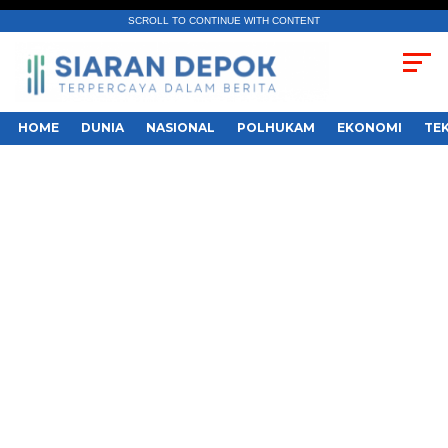
SCROLL TO CONTINUE WITH CONTENT
HOME
DUNIA
NASIONAL
POLHUKAM
EKONOMI
TE