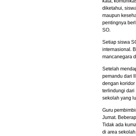
kata, komunika
diketahui, sisw
maupun kesehar
pentingnya berl
SO.
Setiap siswa S
internasional.
mancanegara di
Setelah mendap
pemandu dari I
dengan koridor
terlindungi dar
sekolah yang l
Guru pembimbin
Jumat. Beberap
Tidak ada kuma
di area sekola