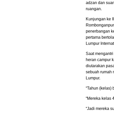
adzan dan sua
ruangan.
Kunjungan ke I
Rombonganpun b
penerbangan ke
pertama bertol
Lumpur Internati
Saat mengantri
heran campur k
diutarakan pas
sebuah rumah m
Lumpur.
“Tahun (kelas) 
“Mereka kelas 4
“Jadi mereka su