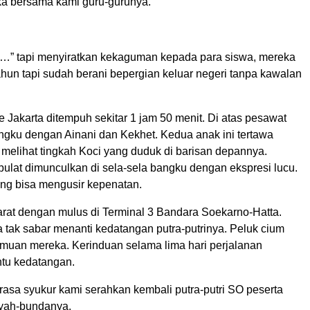
ka bersama kami guru-gurunya.”
…” tapi menyiratkan kekaguman kepada para siswa, mereka
hun tapi sudah berani bepergian keluar negeri tanpa kawalan
Jakarta ditempuh sekitar 1 jam 50 menit. Di atas pesawat
angku dengan Ainani dan Kekhet. Kedua anak ini tertawa
 melihat tingkah Koci yang duduk di barisan depannya.
ulat dimunculkan di sela-sela bangku dengan ekspresi lucu.
ing bisa mengusir kepenatan.
at dengan mulus di Terminal 3 Bandara Soekarno-Hatta.
 tak sabar menanti kedatangan putra-putrinya. Peluk cium
muan mereka. Kerinduan selama lima hari perjalanan
ntu kedatangan.
asa syukur kami serahkan kembali putra-putri SO peserta
yah-bundanya.