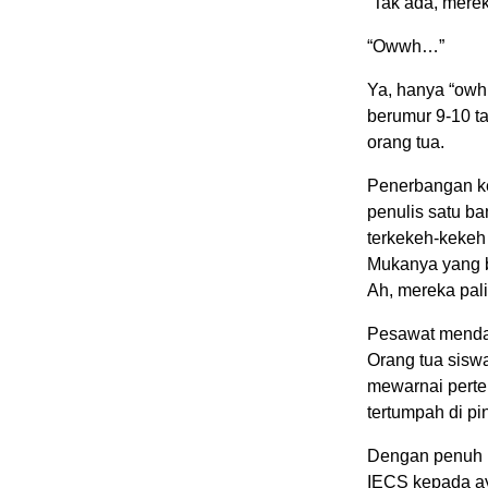
“Tak ada, mere
“Owwh…”
Ya, hanya “owh
berumur 9-10 ta
orang tua.
Penerbangan ke 
penulis satu b
terkekeh-kekeh
Mukanya yang b
Ah, mereka pal
Pesawat mendar
Orang tua siswa
mewarnai perte
tertumpah di pi
Dengan penuh r
IECS kepada a