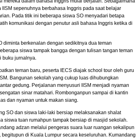
si mereka dalam bahasa Inggris mulai berjalan. Sebagaimana
a IISM sepenuhnya berbahasa Inggris pada saat belajar
ian. Pada titik ini beberapa siswa SO menyadari betapa
atih komunikasi dengan penutur asli bahasa Inggris ketika di
O diminta berkenalan dengan sedikitnya dua teman
 Beberapa siswa tampak bangga dengan tulisan tangan teman
 buku jurnalnya.
atkan teman baru, peserta IECS diajak school tour oleh guru
ISM. Bangunan sekolah yang cukup luas dihubungkan
 antar gedung. Perjalanan menyusuri IISM menjadi nyaman
i sengatan sinar matahari. Rombonganpun sampai di kantin
uas dan nyaman untuk makan siang.
g SO dan siswa laki-laki bersiap melaksanakan shalat
a siswa tuan rumahpun tampak bersiap di masjid sekolah.
ndang adzan melalui pengeras suara luar ruangan sekalipun
h, begitupun di Kuala Lumpur secara keseluruhan. Kumandang