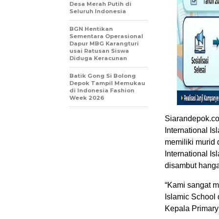
Desa Merah Putih di
Seluruh Indonesia
BGN Hentikan
Sementara Operasional
Dapur MBG Karangturi
usai Ratusan Siswa
Diduga Keracunan
Batik Gong Si Bolong
Depok Tampil Memukau
di Indonesia Fashion
Week 2026
Siarandepok.co
International I
memiliki murid
International I
disambut hangat
“Kami sangat m
Islamic School
Kepala Primary