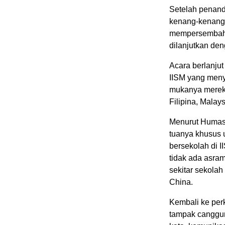
Setelah penan
kenang-kenanga
mempersembahk
dilanjutkan den
Acara berlanju
IISM yang menya
mukanya mereka
Filipina, Malay
Menurut Humas 
tuanya khusus 
bersekolah di 
tidak ada asra
sekitar sekolah
China.
Kembali ke per
tampak canggu