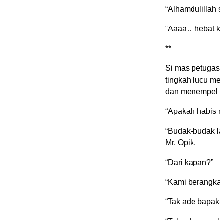
“Alhamdulillah 
“Aaaa…hebat kec
**
Si mas petugas
tingkah lucu me
dan menempel st
“Apakah habis m
“Budak-budak l
Mr. Opik.
“Dari kapan?”
“Kami berangkat
“Tak ade bapa