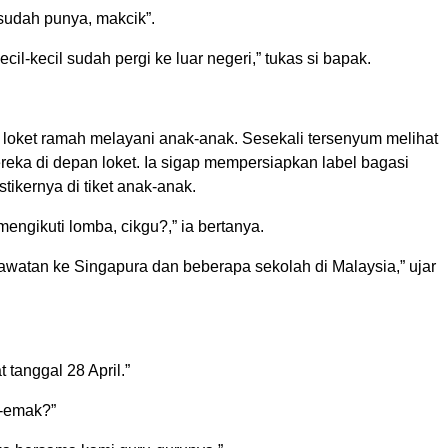
sudah punya, makcik”.
il-kecil sudah pergi ke luar negeri,” tukas si bapak.
 loket ramah melayani anak-anak. Sesekali tersenyum melihat
reka di depan loket. Ia sigap mempersiapkan label bagasi
ikernya di tiket anak-anak.
engikuti lomba, cikgu?,” ia bertanya.
awatan ke Singapura dan beberapa sekolah di Malaysia,” ujar
 tanggal 28 April.”
k-emak?”