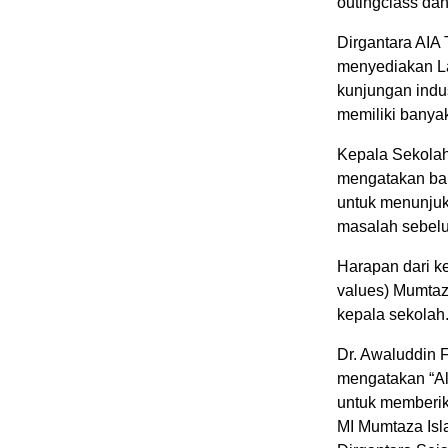
outingclass dan
Dirgantara AIA
menyediakan La
kunjungan indus
memiliki banyak
Kepala Sekolah
mengatakan bah
untuk menunjuk
masalah sebelu
Harapan dari ke
values) Mumtaza
kepala sekolah
Dr. Awaluddin 
mengatakan “Alh
untuk memberik
MI Mumtaza Isl