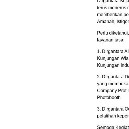
Dirgantara Sej
terus menerus d
memberikan pel
Amanah, Istiq
Perlu diketahu
layanan jasa:
1. Dirgantara A
Kunjungan Wis
Kunjungan Indu
2. ⁠Dirgantara 
yang membuka j
Company Profil
Photobooth
3. ⁠Dirgantara 
pelatihan kep
Semoga Kegiata