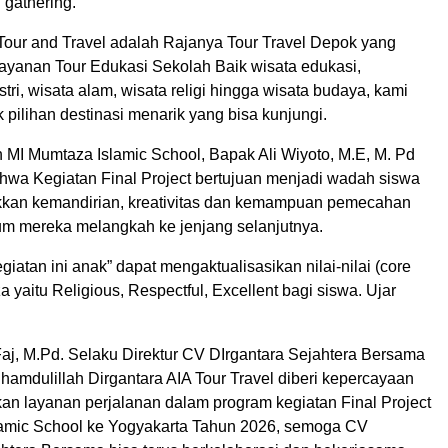
 gathering.
 Tour and Travel adalah Rajanya Tour Travel Depok yang
yanan Tour Edukasi Sekolah Baik wisata edukasi,
tri, wisata alam, wisata religi hingga wisata budaya, kami
 pilihan destinasi menarik yang bisa kunjungi.
 MI Mumtaza Islamic School, Bapak Ali Wiyoto, M.E, M. Pd
wa Kegiatan Final Project bertujuan menjadi wadah siswa
kan kemandirian, kreativitas dan kemampuan pemecahan
m mereka melangkah ke jenjang selanjutnya.
giatan ini anak” dapat mengaktualisasikan nilai-nilai (core
 yaitu Religious, Respectful, Excellent bagi siswa. Ujar
.
Faj, M.Pd. Selaku Direktur CV DIrgantara Sejahtera Bersama
amdulillah Dirgantara AIA Tour Travel diberi kepercayaan
an layanan perjalanan dalam program kegiatan Final Project
amic School ke Yogyakarta Tahun 2026, semoga CV