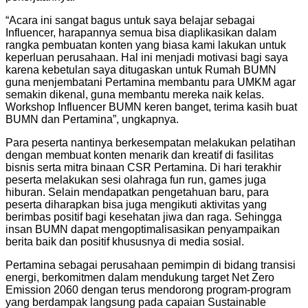
“Acara ini sangat bagus untuk saya belajar sebagai
Influencer, harapannya semua bisa diaplikasikan dalam
rangka pembuatan konten yang biasa kami lakukan untuk
keperluan perusahaan. Hal ini menjadi motivasi bagi saya
karena kebetulan saya ditugaskan untuk Rumah BUMN
guna menjembatani Pertamina membantu para UMKM agar
semakin dikenal, guna membantu mereka naik kelas.
Workshop Influencer BUMN keren banget, terima kasih buat
BUMN dan Pertamina”, ungkapnya.
Para peserta nantinya berkesempatan melakukan pelatihan
dengan membuat konten menarik dan kreatif di fasilitas
bisnis serta mitra binaan CSR Pertamina. Di hari terakhir
peserta melakukan sesi olahraga fun run, games juga
hiburan. Selain mendapatkan pengetahuan baru, para
peserta diharapkan bisa juga mengikuti aktivitas yang
berimbas positif bagi kesehatan jiwa dan raga. Sehingga
insan BUMN dapat mengoptimalisasikan penyampaikan
berita baik dan positif khususnya di media sosial.
Pertamina sebagai perusahaan pemimpin di bidang transisi
energi, berkomitmen dalam mendukung target Net Zero
Emission 2060 dengan terus mendorong program-program
yang berdampak langsung pada capaian Sustainable