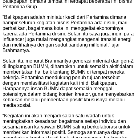
Balikpapan, dimana tempat ini terdapat beberapa lini bisnis
Pertamina Grup.
“Balikpapan adalah miniatur kecil dari Pertamina dimana
hampir seluruh kegiatan bisnis Pertamina ada disini, mari
perhatikan, bagaimana kota ini menggeliat ekonominya
karena ada Pertamina di sini. Selain itu saya juga ingin para
influencer juga mulai mengangkat mengenai transisi energi
dan melihatnya dengan sudut pandang millenial,” ujar
Brahmantya.
Selain itu, menurut Brahmantya generasi milenial dan gen-Z
di lingkungan BUMN, diharapkan untuk semakin aktif dalam
memberitakan hal baik tentang BUMN di tempat mereka
bekerja. Pertamina mendukung penuh tujuan tersebut
dengan memfasilitasi kegiatan kali ini di Balikpapan.
Harapannya insan BUMN dapat semakin menggali
potensinya dalam bidang konten kreator, guna menyebarkan
kebaikan melalui pemberitaan positif khususnya melalui
media sosial.
“Kegiatan ini akan menjadi salah satu wadah untuk
meningkatkan kesadaran bagaimana setiap individu dan
sesama insan karyawan BUMN saling berkolaborasi untuk
memberikan informasi positif. Semoga semuanya dapat
menularkan kembali hasil baik, dan semangat baiknya ke