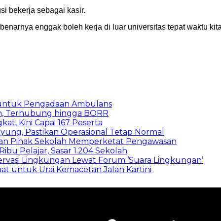
gsi bekerja sebagai kasir.
ebenarnya enggak boleh kerja di luar universitas tepat waktu kit
 untuk Pengadaan Ambulans
n, Terhubung hingga BORR
kat, Kini Capai 167 Peserta
ung, Pastikan Operasional Tetap Normal
 dan Pihak Sekolah Memperketat Pengawasan
bu Pelajar, Sasar 1.204 Sekolah
vasi Lingkungan Lewat Forum ‘Suara Lingkungan’
t untuk Urai Kemacetan Jalan Kartini