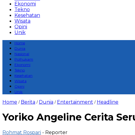
Ekonomi
Tekno
Kesehatan
Wisata
Opini
Unik
Home
Dunia
Nasional
Polhukam
Ekonomi
Tekno
Kesehatan
Wisata
Opini
Unik
Home
Berita
Dunia
Entertainment
Headline
/
/
/
/
Yoriko Angeline Cerita Ser
Rohmat Rospari
- Reporter