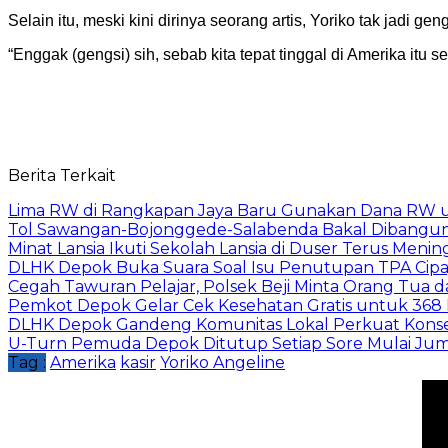
Selain itu, meski kini dirinya seorang artis, Yoriko tak jadi gen
“Enggak (gengsi) sih, sebab kita tepat tinggal di Amerika itu s
Berita Terkait
Lima RW di Rangkapan Jaya Baru Gunakan Dana RW
Tol Sawangan-Bojonggede-Salabenda Bakal Dibangu
Minat Lansia Ikuti Sekolah Lansia di Duser Terus Mening
DLHK Depok Buka Suara Soal Isu Penutupan TPA Cipay
Cegah Tawuran Pelajar, Polsek Beji Minta Orang Tua
Pemkot Depok Gelar Cek Kesehatan Gratis untuk 368 Ri
DLHK Depok Gandeng Komunitas Lokal Perkuat Konser
U-Turn Pemuda Depok Ditutup Setiap Sore Mulai Juma
Tag :
Amerika
kasir
Yoriko Angeline