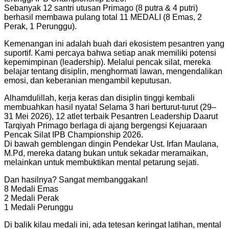
Sebanyak 12 santri utusan Primago (8 putra & 4 putri)
berhasil membawa pulang total 11 MEDALI (8 Emas, 2
Perak, 1 Perunggu).
Kemenangan ini adalah buah dari ekosistem pesantren yang
suportif. Kami percaya bahwa setiap anak memiliki potensi
kepemimpinan (leadership). Melalui pencak silat, mereka
belajar tentang disiplin, menghormati lawan, mengendalikan
emosi, dan keberanian mengambil keputusan.
Alhamdulillah, kerja keras dan disiplin tinggi kembali
membuahkan hasil nyata! Selama 3 hari berturut-turut (29–
31 Mei 2026), 12 atlet terbaik Pesantren Leadership Daarut
Tarqiyah Primago berlaga di ajang bergengsi Kejuaraan
Pencak Silat IPB Championship 2026.
Di bawah gemblengan dingin Pendekar Ust. Irfan Maulana,
M.Pd, mereka datang bukan untuk sekadar meramaikan,
melainkan untuk membuktikan mental petarung sejati.
Dan hasilnya? Sangat membanggakan!
8 Medali Emas
2 Medali Perak
1 Medali Perunggu
Di balik kilau medali ini, ada tetesan keringat latihan, mental