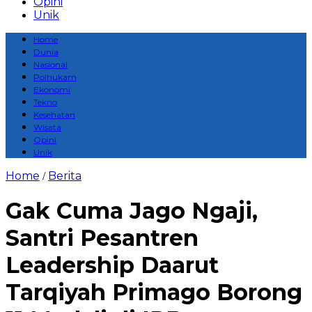
Opini
Unik
Home
Dunia
Nasional
Polhukam
Ekonomi
Tekno
Kesehatan
Wisata
Opini
Unik
Home
Berita
/
Gak Cuma Jago Ngaji,
Santri Pesantren
Leadership Daarut
Tarqiyah Primago Borong