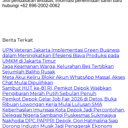
Slot pendaftaran terbatas, informasi penerimaan santri baru
hubungi +62 896-2002-0062
Berita Terkait
UPN Veteran Jakarta Implementasi Green Business
dalam Meningkatkan Efesiensi Biaya Produksi pada
UMKM di Jakarta Timur
Jaga Keamanan Warga, Kelurahan Beji Tertibkan
Sejumlah Baliho Rusak
Meta Akui Keliru Blokir Akun WhatsApp Massal, Akses
Chat Mulai Dipulihkan
Sambut HUT ke-81 RI, Pemkot Depok Wajibkan
Pengibaran Merah Putih Sebulan Penuh
Pemkot Depok Gelar Job Fair 2026 di Detos, Buka
Ribuan Lowongan Kerja Mulai Lulusan SMA
Keberhasilan Imunisasi Kota Depok Jadi Percontohan,
Delegasi Nigeria Sambangi Puskesmas Sukmajaya
Nakhodai DPC PAPPRI Depok, Qori Hatmalina Siap
Dorong Industri Musik Jadi Penggerak Ekonomi