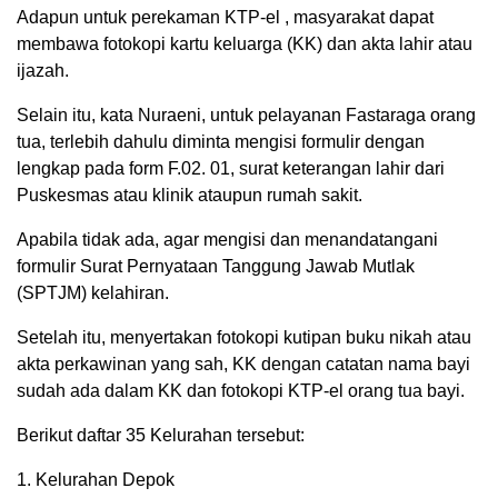
Adapun untuk perekaman KTP-el , masyarakat dapat
membawa fotokopi kartu keluarga (KK) dan akta lahir atau
ijazah.
Selain itu, kata Nuraeni, untuk pelayanan Fastaraga orang
tua, terlebih dahulu diminta mengisi formulir dengan
lengkap pada form F.02. 01, surat keterangan lahir dari
Puskesmas atau klinik ataupun rumah sakit.
Apabila tidak ada, agar mengisi dan menandatangani
formulir Surat Pernyataan Tanggung Jawab Mutlak
(SPTJM) kelahiran.
Setelah itu, menyertakan fotokopi kutipan buku nikah atau
akta perkawinan yang sah, KK dengan catatan nama bayi
sudah ada dalam KK dan fotokopi KTP-el orang tua bayi.
Berikut daftar 35 Kelurahan tersebut:
1. Kelurahan Depok