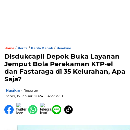
/
/
/
Home
Berita
Berita Depok
Headline
Disdukcapil Depok Buka Layanan
Jemput Bola Perekaman KTP-el
dan Fastaraga di 35 Kelurahan, Apa
Saja?
Nasikin
- Reporter
Senin, 15 Januari 2024 - 14:27 WIB