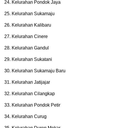
24. Kelurahan Pondok Jaya
25. Kelurahan Sukamaju
26. Kelurahan Kalibaru
27. Kelurahan Cinere
28. Kelurahan Gandul
29. Kelurahan Sukatani
30. Kelurahan Sukamaju Baru
31. Kelurahan Jatijajar
32. Kelurahan Cilangkap
33. Kelurahan Pondok Petir
34. Kelurahan Curug
35. Kelurahan Duren Mekar