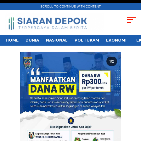
SCROLL TO CONTINUE WITH CONTENT
HOME
DUNIA
NASIONAL
POLHUKAM
EKONOMI
TE