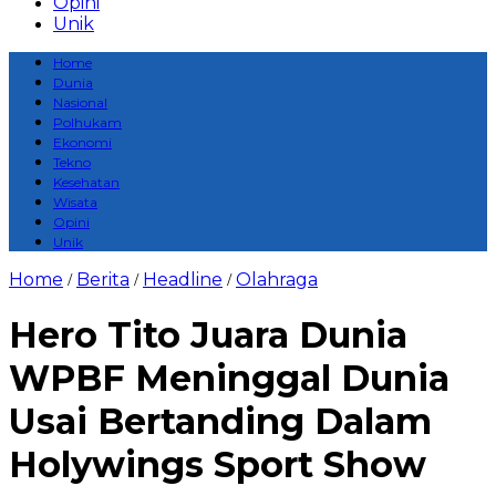
Opini
Unik
Home
Dunia
Nasional
Polhukam
Ekonomi
Tekno
Kesehatan
Wisata
Opini
Unik
Home
Berita
Headline
Olahraga
/
/
/
Hero Tito Juara Dunia
WPBF Meninggal Dunia
Usai Bertanding Dalam
Holywings Sport Show