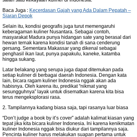
Baca Juga :
Kecerdasan Gajah yang Ada Dalam Pepatah –
Siaran Depok
Selain itu, kondisi geografis juga turut memengaruhi
keberagaman kuliner Nusantara. Sebagai contoh,
masyarakat Madura punya hidangan sate yang berasal dari
hewan ternak karena kondisi tanah di sana cenderung
gersang. Sementara Makassar yang dikenal sebagai
penghasil ikan laut, punya papakulu, kaneke, katamba
hingga sukang.
Latar belakang yang serupa juga dapat ditemukan pada
setiap kuliner di berbagai daerah Indonesia. Dengan kata
lain, bicara ragam kuliner Indonesia nggak akan ada
habisnya. Oleh karena itu, predikat “nikmat yang
sesungguhnya” layak untuk disematkan karena kita bisa
terus mengeksplorasi rasa.
2. Tampilannya kadang biasa saja, tapi rasanya luar biasa
“Don’t judge a book by it’s cover” adalah kalimat kiasan yang
tepat jika kita bicara kuliner Indonesia. Ini karena kenikmatan
kuliner Indonesia nggak bisa diukur dari tampilannya saja.
Pencinta kuliner harus melakukan suapan pertama untuk