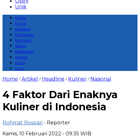
Opini
Unik
Home
Dunia
Nasional
Polhukam
Ekonomi
Tekno
Kesehatan
Wisata
Opini
Unik
Home
Artikel
Headline
Kuliner
Nasional
/
/
/
/
4 Faktor Dari Enaknya
Kuliner di Indonesia
Rohmat Rospari
- Reporter
Kamis, 10 Februari 2022 - 09:35 WIB