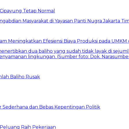
Cipayung Tetap Normal
am Meningkatkan Efesiensi Biaya Produksi pada UMKM d
mlah Baliho Rusak
 Sederhana dan Bebas Kepentingan Politik
n Peluang Raih Pekerjaan