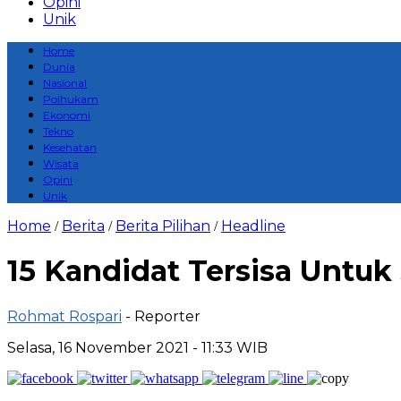
Opini
Unik
Home
Dunia
Nasional
Polhukam
Ekonomi
Tekno
Kesehatan
Wisata
Opini
Unik
Home
Berita
Berita Pilihan
Headline
/
/
/
15 Kandidat Tersisa Untuk
Rohmat Rospari
- Reporter
Selasa, 16 November 2021 - 11:33 WIB