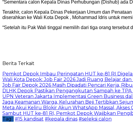
“Sementara calon Kepala Dinas Perhubungan (Dishub) ada 
Terakhir, calon Kepala Dinas Pekerjaan Umum dan Penataan Ru
diserahkan ke Wali Kota Depok , Mohammad Idris untuk memil
“Setelah itu Pak Wali tinggal memilih dari tiga orang tersebut 
Berita Terkait
Pemkot Depok Imbau Peringatan HUT ke-81 RI Digelar
Wali Kota Depok: Job Fair 2026 Jadi Ruang Belajar da
Job Fair Depok 2026 Masih Dipadati Pencari Kerja, R
DLHK Depok Pastikan Pengangkutan Sampah ke TPA 
UPN Veteran Jakarta Implementasi Green Business dal
Jaga Keamanan Warga, Kelurahan Beji Tertibkan Seju
Meta Akui Keliru Blokir Akun WhatsApp Massal, Akses 
Sambut HUT ke-81 RI, Pemkot Depok Wajibkan Pengi
Tag :
#15 kandisat
#kepala dinas
#seleksi calon