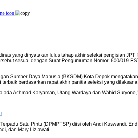
s yang dinyatakan lulus tahap akhir seleksi pengisian JPT P
tersebut sesuai dengan Surat Pengumuman Nomor: 800/019-PST
an Sumber Daya Manusia (BKSDM) Kota Depok mengatakan, ad
i terbaik berdasarkan rapat akhir panitia seleksi yang dilaksa
 ada Achmad Karyaman, Utang Wardaya dan Wahid Suryono,” u
r
erpadu Satu Pintu (DPMPTSP) diisi oleh Andi Kuswandi, End
adi, dan Mary Liziawati.