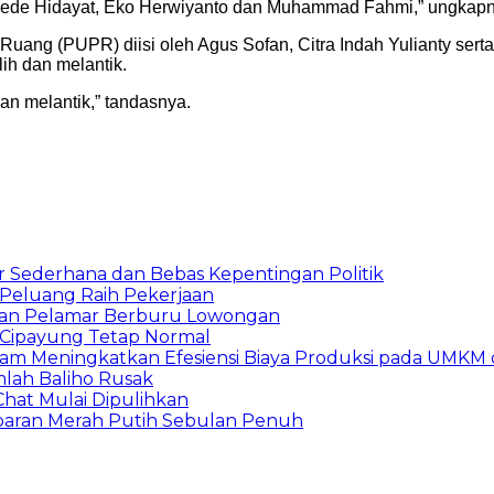
Dede Hidayat, Eko Herwiyanto dan Muhammad Fahmi,” ungkapn
ang (PUPR) diisi oleh Agus Sofan, Citra Indah Yulianty serta 
ih dan melantik.
dan melantik,” tandasnya.
 Sederhana dan Bebas Kepentingan Politik
n Peluang Raih Pekerjaan
ibuan Pelamar Berburu Lowongan
Cipayung Tetap Normal
am Meningkatkan Efesiensi Biaya Produksi pada UMKM d
mlah Baliho Rusak
Chat Mulai Dipulihkan
baran Merah Putih Sebulan Penuh