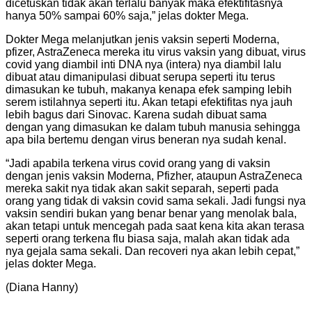
dicetuskan tidak akan terlalu banyak maka efektifitasnya
hanya 50% sampai 60% saja,” jelas dokter Mega.
Dokter Mega melanjutkan jenis vaksin seperti Moderna,
pfizer, AstraZeneca mereka itu virus vaksin yang dibuat, virus
covid yang diambil inti DNA nya (intera) nya diambil lalu
dibuat atau dimanipulasi dibuat serupa seperti itu terus
dimasukan ke tubuh, makanya kenapa efek samping lebih
serem istilahnya seperti itu. Akan tetapi efektifitas nya jauh
lebih bagus dari Sinovac. Karena sudah dibuat sama
dengan yang dimasukan ke dalam tubuh manusia sehingga
apa bila bertemu dengan virus beneran nya sudah kenal.
“Jadi apabila terkena virus covid orang yang di vaksin
dengan jenis vaksin Moderna, Pfizher, ataupun AstraZeneca
mereka sakit nya tidak akan sakit separah, seperti pada
orang yang tidak di vaksin covid sama sekali. Jadi fungsi nya
vaksin sendiri bukan yang benar benar yang menolak bala,
akan tetapi untuk mencegah pada saat kena kita akan terasa
seperti orang terkena flu biasa saja, malah akan tidak ada
nya gejala sama sekali. Dan recoveri nya akan lebih cepat,”
jelas dokter Mega.
(Diana Hanny)