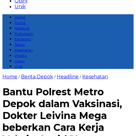
Opini
Unik
Home
Dunia
Nasional
Polhukam
Ekonomi
Tekno
Kesehatan
Wisata
Opini
Unik
Home
Berita Depok
Headline
Kesehatan
/
/
/
Bantu Polrest Metro
Depok dalam Vaksinasi,
Dokter Leivina Mega
beberkan Cara Kerja