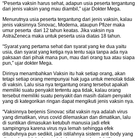
“Peserta vaksin harus sehat, adapun usia peserta tergantung
dari jenis vaksin yang mau diambil,” ujar Dokter Mega.
Menurutnya usia peserta tergantung dari jenis vaksin, kalau
jenis vaksinnya Sinovac, Moderna, ataupun Pfizer maka
umur peserta dari 12 tahun keatas. Jika vaksin nya
AstraZeneca maka untuk peserta usia diatas 18 tahun.
“Syarat yang pertama sehat dan syarat yang ke dua yaitu
usia, dan syarat yang ketiga nya tentu saja tanpa ada nya
paksaan dari pihak mana pun, mau dari orang tua atau siapa
pun,” ujar dokter Mega.
Dirinya menambahkan Vaksin itu hak setiap orang, akan
tetapi setiap orang mempunyai hak juga untuk menolak tidak
di vaksin. Lalu sisa nya tergantung orang tersebut apakah
memiliki suatu penyakit tertentu apa tidak, kalau orang
tersebut memiliki suatu penyakit dan masih dalam penyakit
yang di kategorikan ringan dapat mengikuti jenis vaksin nya.
“Vaksinnya berjenis Sinovac sifat vaksin nya adalah virus
yang dimatikan, virus covid dilemaskan dan dimatikan, lalu
di suntikan dimasukan ketubuh manusia jadi efek
sampingnya karena virus nya lemah sehingga efek
ditubuhnya pun sedikit, jadi istilahnya sistem anti body yang