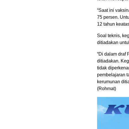
“Saat ini vaksi
75 persen. Unt
12 tahun keata
Soal teknis, ke
ditiadakan unt
“Di dalam draf 
ditiadakan. Keg
tidak diperken
pembelajaran t
kerumunan diti
(Rohmat)