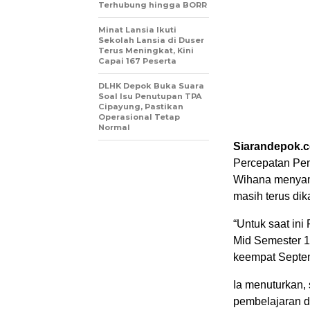
Terhubung hingga BORR
Minat Lansia Ikuti
Sekolah Lansia di Duser
Terus Meningkat, Kini
Capai 167 Peserta
DLHK Depok Buka Suara
Soal Isu Penutupan TPA
Cipayung, Pastikan
Operasional Tetap
Normal
Siarandepok.
Percepatan Pe
Wihana menyamp
masih terus dika
“Untuk saat in
Mid Semester 1.
keempat Septem
Ia menuturkan,
pembelajaran d