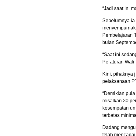
“Jadi saat ini
Sebelumnya ia 
menyempurnaka
Pembelajaran T
bulan Septembe
“Saat ini seda
Peraturan Wali 
Kini, pihaknya
pelaksanaan P
“Demikian pula
misalkan 30 per
kesempatan unt
terbatas minima
Dadang mengung
telah mencapai