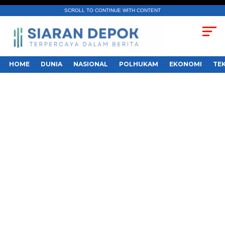
SCROLL TO CONTINUE WITH CONTENT
HOME
DUNIA
NASIONAL
POLHUKAM
EKONOMI
TE