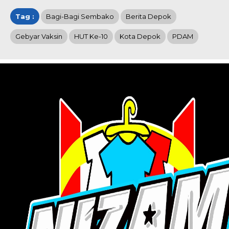
Tag :
Bagi-Bagi Sembako
Berita Depok
Gebyar Vaksin
HUT Ke-10
Kota Depok
PDAM