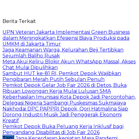
Berita Terkait
UPN Veteran Jakarta Implementasi Green Business
dalam Meningkatkan Efesiensi Biaya Produksi pada
UMKM di Jakarta Timur
Jaga Keamanan Warga, Kelurahan Beji Tertibkan
Sejumlah Baliho Rusak
Meta Akui Keliru Blokir Akun WhatsApp Massal, Akses
Chat Mulai Dipulihkan
Sambut HUT ke-81 RI, Pemkot Depok Wajibkan
Pengibaran Merah Putih Sebulan Penuh
Pemkot Depok Gelar Job Fair 2026 di Detos, Buka
Ribuan Lowongan Kerja Mulai Lulusan SMA
Keberhasilan Imunisasi Kota Depok Jadi Percontohan,
Delegasi Nigeria Sambangi Puskesmas Sukmajaya
Nakhodai DPC PAPPRI Depok, Qori Hatmalina Siap
Dorong Industri Musik Jadi Penggerak Ekonomi
Kreatif
Pemkot Depok Buka Peluang Kerja Inklusif bagi
Penyandang Disabilitas di Job Fair 2026
Tag :
Jaga Kecerdasan
kegiatan
Masa Pandemi