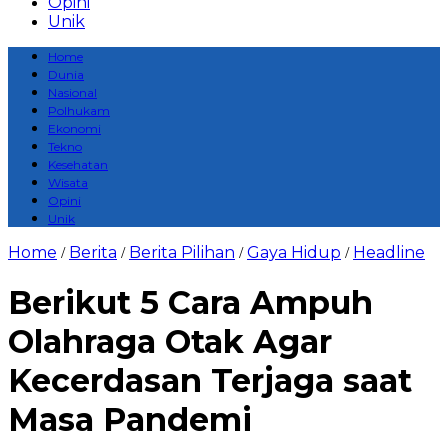
Opini
Unik
Home
Dunia
Nasional
Polhukam
Ekonomi
Tekno
Kesehatan
Wisata
Opini
Unik
Home
Berita
Berita Pilihan
Gaya Hidup
Headline
/
/
/
/
Berikut 5 Cara Ampuh
Olahraga Otak Agar
Kecerdasan Terjaga saat
Masa Pandemi