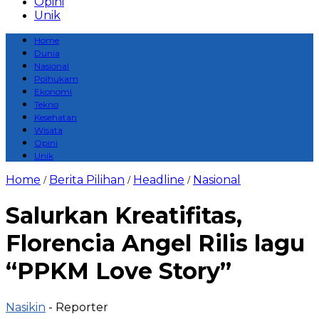
Opini
Unik
Home
Dunia
Nasional
Polhukam
Ekonomi
Tekno
Kesehatan
Wisata
Opini
Unik
Home
Berita Pilihan
Headline
Nasional
/
/
/
Salurkan Kreatifitas,
Florencia Angel Rilis lagu
“PPKM Love Story”
Nasikin
- Reporter