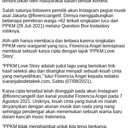
dimunculkan oleh masyarakat dalam bentuk komedi.
Salah satunya followers pemilik akun Instagram pegiat musik
asal Jakarta @florenciangelll. Dirinya menggabungkan
beberapa pemikiran warga +62 terkait singkatan lucu dari
PPKM (29 Juli 2021) melalui Question Box Instastory
miliknya.
Alih-alih hanya membaca dan tertawa karena singkatan
PPKM versi warganet yang lucu, Florencia Angel terinspirasi
membuat sebuah karya cipta dengan tajuk ‘PPKM Love
Story’.
“PPKM Love Story adalah judul lagu yang berisikan lirik
hasil seleksi aku dan dirangkai menjadi sebuah kisah cinta
yang menyedihkan,” tutur Florencia Angel kepada redaksi
siaranjabodetabek.com, Sabtu (07/08/2021).
Karya cipta tersebut telah diunggah pada akun Instagram
@florenciangelll dan kanal youtube Florencia Angel pada 7
Agustus 2021. Uniknya, kisah cinta yang buruk ini malah
dinyanyikan dengan alunan musik dan nada yang riang
sehingga pendengar akan menemukan sebuah warna baru
dalam kancah music Indonesia.
“PPKM tidak menghambat untuk kita terus berkarya.