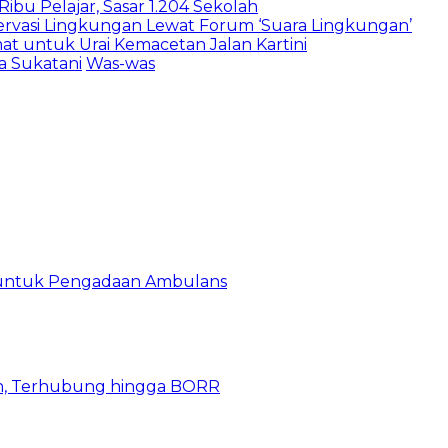
bu Pelajar, Sasar 1.204 Sekolah
vasi Lingkungan Lewat Forum ‘Suara Lingkungan’
t untuk Urai Kemacetan Jalan Kartini
 Sukatani
Was-was
 untuk Pengadaan Ambulans
n, Terhubung hingga BORR