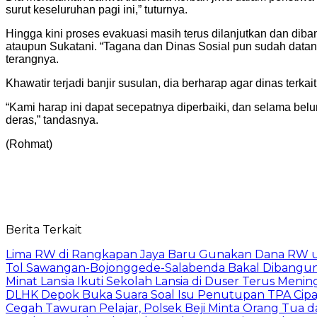
surut keseluruhan pagi ini,” tuturnya.
Hingga kini proses evakuasi masih terus dilanjutkan dan di
ataupun Sukatani. “Tagana dan Dinas Sosial pun sudah data
terangnya.
Khawatir terjadi banjir susulan, dia berharap agar dinas terkai
“Kami harap ini dapat secepatnya diperbaiki, dan selama bel
deras,” tandasnya.
(Rohmat)
Berita Terkait
Lima RW di Rangkapan Jaya Baru Gunakan Dana RW
Tol Sawangan-Bojonggede-Salabenda Bakal Dibangu
Minat Lansia Ikuti Sekolah Lansia di Duser Terus Mening
DLHK Depok Buka Suara Soal Isu Penutupan TPA Cipay
Cegah Tawuran Pelajar, Polsek Beji Minta Orang Tua