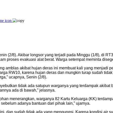
in (2/8). Akibar longsor yang terjadi pada Minggu (1/8), di 
m proses evakuasi alat berat. Warga setempat meminta disegerak
ng amblas akibat hujan deras ini membuat kali yang menjadi 
warga RW10, karena hujan deras dan mungkin turap sudah tida
a,” ucapnya, Senin (2/8).
yebutkan tidak ada satupun warganya yang terdampak akibat be
nnya ada di bawah,” jelasnya.
an menerangkan, warganya 82 Kartu Keluarga (KK) terdampak ba
ebelum adanya bantuan dari pihak lain,” ujarnya.
ni, dan sudah tidak ada yang mengungsi. Karena kondisi air su