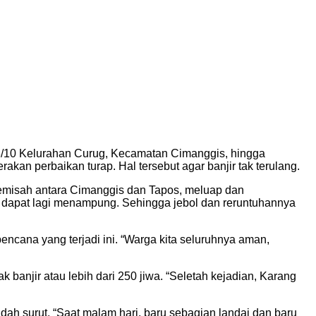
RT3/10 Kelurahan Curug, Kecamatan Cimanggis, hingga
an perbaikan turap. Hal tersebut agar banjir tak terulang.
pemisah antara Cimanggis dan Tapos, meluap dan
k dapat lagi menampung. Sehingga jebol dan reruntuhannya
ncana yang terjadi ini. “Warga kita seluruhnya aman,
njir atau lebih dari 250 jiwa. “Seletah kejadian, Karang
dah surut. “Saat malam hari, baru sebagian landai dan baru