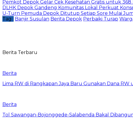
Pemkot Depok Gelar Cek Kesehatan Gratis untuk 368 Ri
DLHK Depok Gandeng Komunitas Lokal Perkuat Konser
U-Turn Pemuda Depok Ditutup Setiap Sore Mulai Juma
Tag :
Banjir Susulan
Berita Depok
Perbaiki Turap
Warga
Berita Terbaru
Berita
Lima RW di Rangkapan Jaya Baru Gunakan Dana RW
Berita
Tol Sawangan-Bojonggede-Salabenda Bakal Dibangu