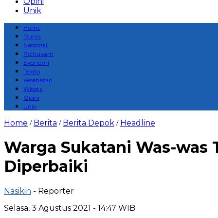
Opini
Unik
Home
Dunia
Nasional
Polhukam
Ekonomi
Tekno
Kesehatan
Wisata
Opini
Unik
Home
Berita
Berita Depok
Headline
/
/
/
Warga Sukatani Was-was T
Diperbaiki
Nasikin
- Reporter
Selasa, 3 Agustus 2021 - 14:47 WIB