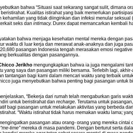
ebutkan bahwa “Situasi saat sekarang sangat sulit, dimana o
ristirahat. Kualitas istirahat yang baik memerlukan partisipa
n kehamilan yang tidak diinginkan dan infeksi menular seksual 
erkait seks dan
intimacy.
Durex dapat memancarkan kembali har
yatakan bahwa menjaga kesehatan mental mereka dengan pas
tur waktu di luar kerja dan merawat anak-anaknya dan juga p
680 pasangan Indonesia tengah merasakan emosi negative kar
ang berkualitas dengan pasangannya.
Chicco Jerikho
mengungkapkan bahwa ia juga mengalami tant
 yang saya dan pasangan miliki bersama. Terlebih lagi, akhir-
akan tantangan bagi kami dalam mencari waktu yang terbaik un
. Chicco juga menyebutkan bahwa penting bagi pasangan untuk
menjelaskan, “Bekerja dari rumah telah mengaburkan garis waktu
diri untuk beristirahat dan
recharge
. Terutama untuk pasangan,
natif bagi pasangan untuk melakukan aktivitas yang berbeda da
stirahat. “Waktu istirahat tidak harus memakan waktu lama; ya
ngingatkan pasangan atau orang- orang yang mereka cintai di 
n
“me-time”
mereka di masa pandemi. Dengan berturut serta dala