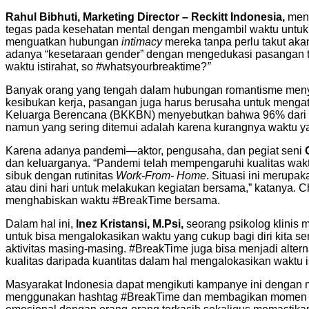
Rahul Bibhuti, Marketing Director – Reckitt Indonesia,
meny
tegas pada kesehatan mental dengan mengambil waktu untuk be
menguatkan hubungan
intimacy
mereka tanpa perlu takut aka
adanya “kesetaraan gender” dengan mengedukasi pasangan t
waktu istirahat, so #whatsyourbreaktime?
”
Banyak orang yang tengah dalam hubungan romantisme men
kesibukan kerja, pasangan juga harus berusaha untuk menga
Keluarga Berencana (BKKBN) menyebutkan bahwa 96% dari 20,
namun yang sering ditemui adalah karena kurangnya waktu y
Karena adanya pandemi—aktor, pengusaha, dan pegiat seni
dan keluarganya. “Pandemi telah mempengaruhi kualitas waktu
sibuk dengan rutinitas
Work-From- Home
. Situasi ini merup
atau dini hari untuk melakukan kegiatan bersama,” katanya
menghabiskan waktu #BreakTime bersama.
Dalam hal ini,
Inez Kristansi, M.Psi,
seorang psikolog klinis 
untuk bisa mengalokasikan waktu yang cukup bagi diri kita sen
aktivitas masing-masing. #BreakTime juga bisa menjadi alter
kualitas daripada kuantitas dalam hal mengalokasikan waktu i
Masyarakat Indonesia dapat mengikuti kampanye ini dengan me
menggunakan hashtag #BreakTime dan membagikan mome