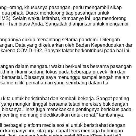
rang–orang, khususnya pasangan, perlu mengambil sikap
si dua pihak. Durex mendorong tiap pasangan untuk
(IMS). Selain waktu istirahat, kampanye ini juga mendorong
i – hari biasa Anda. Sangatlah dianjurkan untuk mengambil
angannya cukup menantang selama pandemi. Ditengah
asangan. Data yang dikeluarkan oleh Badan Kependudukan dan
ena COVID-192. Banyak faktor berkontribusi pada hal ini,
angan dalam mengatur waktu berkualitas bersama pasangan
akhir ini kami sedang fokus pada beberapa proyek film dan
tuk bersantai. Biasanya saya menunggu sampai tengah malam
 bisa memiliki pemahaman yang seimbang dalam hal
 kita untuk beristirahat dan kembali bekerja. Sangat penting
 yang mungkin tinggal bersama tetapi mereka sibuk dengan
ri biasanya.” Inez juga menekankan pentingnya berfokus pada
ng penting memang didedikasikan untuk rehat,” tambahnya.
berbagai platform media sosial untuk beristirahat dengan
m kampanye ini, kita juga dapat terus menjaga hubungan