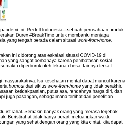
 pandemi ini, Reckitt Indonesia—sebuah perusahaan produk
 gerakan Durex #BreakTime untuk membantu menjaga
esia yang tengah berada dalam situasi
work-from-home,
kan ini didorong atas eskalasi situasi COVID-19 di
caman yang sangat berbahaya karena pembatasan sosial
emakin diperburuk oleh tekanan besar lainnya terkait
i masyarakatnya. Isu kesehatan mental dapat muncul karena
serta
burnout
dari siklus
work-from-home
yang tidak berakhir.
saaan ketidakpastian, putus asa, rendahnya harga diri, dan
api juga pasangan, sebagaimana terlihat dari penelitian
u istirahat. Semakin banyak orang yang merasa terjebak
ak. Beristirahat tidak hanya berarti meluangkan waktu
bungan yang sehat dengan orang yang kita cintai, kita dapat