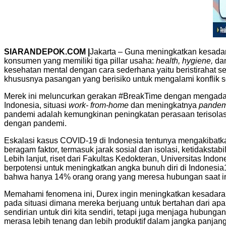
SIARANDEPOK.COM |
Jakarta – Guna meningkatkan kesadar
konsumen yang memiliki tiga pillar usaha:
health, hygiene,
da
kesehatan mental dengan cara sederhana yaitu beristirahat s
khususnya pasangan yang berisiko untuk mengalami konflik 
Merek ini meluncurkan gerakan #BreakTime dengan mengadakan
Indonesia, situasi
work- from-home
dan meningkatnya
pandem
pandemi adalah kemungkinan peningkatan perasaan terisolasi
dengan pandemi.
Eskalasi kasus COVID-19 di Indonesia tentunya mengakibatk
beragam faktor, termasuk jarak sosial dan isolasi, ketidakstab
Lebih lanjut, riset dari Fakultas Kedokteran, Universitas In
berpotensi untuk meningkatkan angka bunuh diri di Indonesia1.
bahwa hanya 14% orang orang yang meresa hubungan saat ini
Memahami fenomena ini, Durex ingin meningkatkan kesadaran
pada situasi dimana mereka berjuang untuk bertahan dari apa
sendirian untuk diri kita sendiri, tetapi juga menjaga hubun
merasa lebih tenang dan lebih produktif dalam jangka panjang