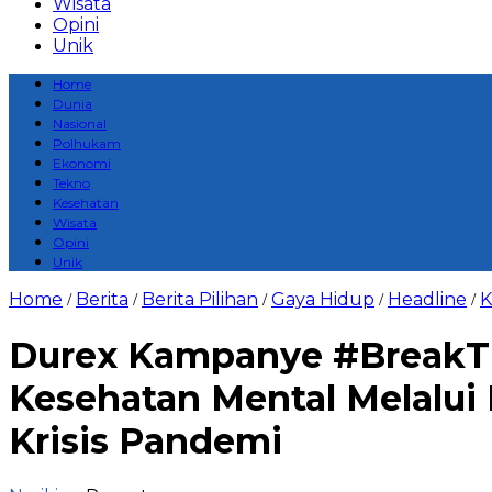
Wisata
Opini
Unik
Home
Dunia
Nasional
Polhukam
Ekonomi
Tekno
Kesehatan
Wisata
Opini
Unik
Home
Berita
Berita Pilihan
Gaya Hidup
Headline
K
/
/
/
/
/
Durex Kampanye #BreakT
Kesehatan Mental Melalu
Krisis Pandemi