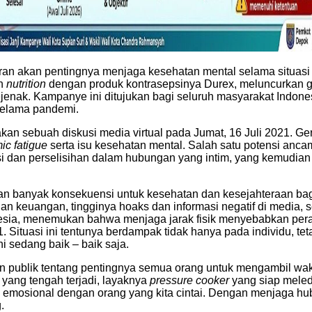
an akan pentingnya menjaga kesehatan mental selama situasi
n
nutrition
dengan produk kontrasepsinya Durex, meluncurkan
ejenak. Kampanye ini ditujukan bagi seluruh masyarakat Indon
selama pandemi.
 sebuah diskusi media virtual pada Jumat, 16 Juli 2021. Gera
ic fatigue
serta isu kesehatan mental. Salah satu potensi an
 dan perselisihan dalam hubungan yang intim, yang kemudian s
an banyak konsekuensi untuk kesehatan dan kesejahteraan bag
ilan keuangan, tingginya hoaks dan informasi negatif di media, 
donesia, menemukan bahwa menjaga jarak fisik menyebabkan pera
 Situasi ini tentunya berdampak tidak hanya pada individu, tet
 sedang baik – baik saja.
 publik tentang pentingnya semua orang untuk mengambil wakt
 yang tengah terjadi, layaknya
pressure cooker
yang siap meled
gan emosional dengan orang yang kita cintai. Dengan menjaga hu
.