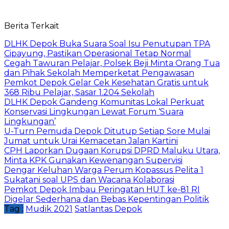
Berita Terkait
DLHK Depok Buka Suara Soal Isu Penutupan TPA
Cipayung, Pastikan Operasional Tetap Normal
Cegah Tawuran Pelajar, Polsek Beji Minta Orang Tua
dan Pihak Sekolah Memperketat Pengawasan
Pemkot Depok Gelar Cek Kesehatan Gratis untuk
368 Ribu Pelajar, Sasar 1.204 Sekolah
DLHK Depok Gandeng Komunitas Lokal Perkuat
Konservasi Lingkungan Lewat Forum ‘Suara
Lingkungan’
U-Turn Pemuda Depok Ditutup Setiap Sore Mulai
Jumat untuk Urai Kemacetan Jalan Kartini
CPH Laporkan Dugaan Korupsi DPRD Maluku Utara,
Minta KPK Gunakan Kewenangan Supervisi
Dengar Keluhan Warga Perum Kopassus Pelita 1
Sukatani soal UPS dan Wacana Kolaborasi
Pemkot Depok Imbau Peringatan HUT ke-81 RI
Digelar Sederhana dan Bebas Kepentingan Politik
Tag :
Mudik 2021
Satlantas Depok