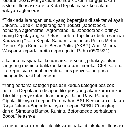
lebaran 2021. Penyekatan pemudik akan menggunakan
sistem filterisasi karena Kota Depok masuk ke dalam
wilayah aglomerasi.
“Tidak ada larangan untuk yang bepergian di sekitar wilayah
Jakarta, Depok, Tangerang dan Bekasi (Jadetabek),
namanya aglomerasi. Aglomerasi itu Jabodetabek, artinya
orang Depok yang ke Bekasi, boleh. Tapi tidak boleh sampai
Karawang,” kata Kepala Satuan Lalu Lintas Polres Metro
Depok, Ajun Komisaris Besar Polisi (AKBP), Andi M Indra
Waspada kepada berita.depok.go.id, Rabu (05/05/21).
Jika ada masyarakat keluar area tersebut, pihaknya akan
langsung memutarbalikkan kendaraan mereka. Oleh karena
itu, kepolisian sudah membuat pos penyekatan guna
mengantisipasi hal tersebut.
“Yang pertama kategori pos dan kedua kategori pos cek
poin. Di Depok ada delapan titik pos yang akan kami dirikan.
Titik-titik penyekatan di antaranya Jalan Raya Parung-
Ciputat titiknya di depan Perumahan BSI. Kemudian di Jalan
Raya Jakarta-Bogor tepatnya di depan SPBU Cilangkap,
dan di Simpang Bambu Kuning, Bojonggede perbatasan
Bogor,” jelasnya
Ia menuturkan, untuk titik-titik yang bakal dilakukan filterisasi,