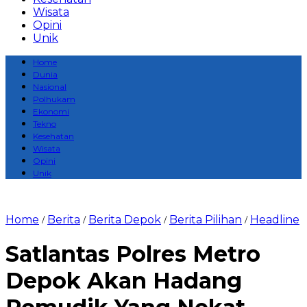
Wisata
Opini
Unik
Home
Dunia
Nasional
Polhukam
Ekonomi
Tekno
Kesehatan
Wisata
Opini
Unik
Home
Berita
Berita Depok
Berita Pilihan
Headline
/
/
/
/
Satlantas Polres Metro
Depok Akan Hadang