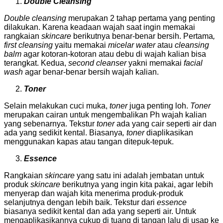
Double Cleansing
Double cleansing
merupakan 2 tahap pertama yang penting
dilakukan. Karena keadaan wajah saat ingin memakai
rangkaian
skincare
berikutnya benar-benar bersih. Pertama
,
first cleansing
yaitu memakai
micelar water
atau
cleansing
balm
agar kotoran-kotoran atau debu di wajah kalian bisa
terangkat. Kedua,
second cleanser
yakni memakai
facial
wash
agar benar-benar bersih wajah kalian.
Toner
Selain melakukan cuci muka,
toner
juga penting loh.
Toner
merupakan cairan untuk mengembalikan Ph wajah kalian
yang sebenarnya. Tekstur
toner
ada yang cair seperti air dan
ada yang sedikit kental. Biasanya
, toner
diaplikasikan
menggunakan kapas atau tangan ditepuk-tepuk.
Essence
Rangkaian
skincare
yang satu ini adalah jembatan untuk
produk
skincare
berikutnya yang ingin kita pakai, agar lebih
menyerap dan wajah kita menerima produk-produk
selanjutnya dengan lebih baik. Tekstur dari
essence
biasanya sedikit kental dan ada yang seperti air. Untuk
mengaplikasikannya cukup di tuang di tangan lalu di usap ke