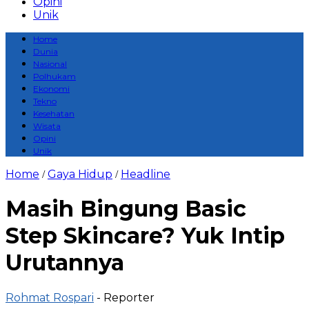
Opini
Unik
Home
Dunia
Nasional
Polhukam
Ekonomi
Tekno
Kesehatan
Wisata
Opini
Unik
Home
Gaya Hidup
Headline
/
/
Masih Bingung Basic
Step Skincare? Yuk Intip
Urutannya
Rohmat Rospari
- Reporter