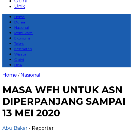
Opini
Unik
Home
Dunia
Nasional
Polhukam
Ekonomi
Tekno
Kesehatan
Wisata
Opini
Unik
Home
Nasional
/
MASA WFH UNTUK ASN
DIPERPANJANG SAMPAI
13 MEI 2020
Abu Bakar
- Reporter