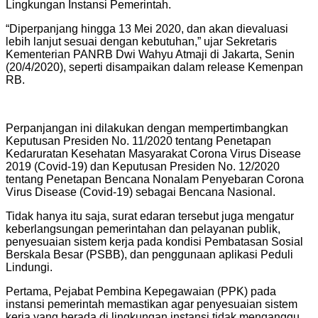
Lingkungan Instansi Pemerintah.
“Diperpanjang hingga 13 Mei 2020, dan akan dievaluasi
lebih lanjut sesuai dengan kebutuhan,” ujar Sekretaris
Kementerian PANRB Dwi Wahyu Atmaji di Jakarta, Senin
(20/4/2020), seperti disampaikan dalam release Kemenpan
RB.
Perpanjangan ini dilakukan dengan mempertimbangkan
Keputusan Presiden No. 11/2020 tentang Penetapan
Kedaruratan Kesehatan Masyarakat Corona Virus Disease
2019 (Covid-19) dan Keputusan Presiden No. 12/2020
tentang Penetapan Bencana Nonalam Penyebaran Corona
Virus Disease (Covid-19) sebagai Bencana Nasional.
Tidak hanya itu saja, surat edaran tersebut juga mengatur
keberlangsungan pemerintahan dan pelayanan publik,
penyesuaian sistem kerja pada kondisi Pembatasan Sosial
Berskala Besar (PSBB), dan penggunaan aplikasi Peduli
Lindungi.
Pertama, Pejabat Pembina Kepegawaian (PPK) pada
instansi pemerintah memastikan agar penyesuaian sistem
kerja yang berada di lingkungan instansi tidak menganggu