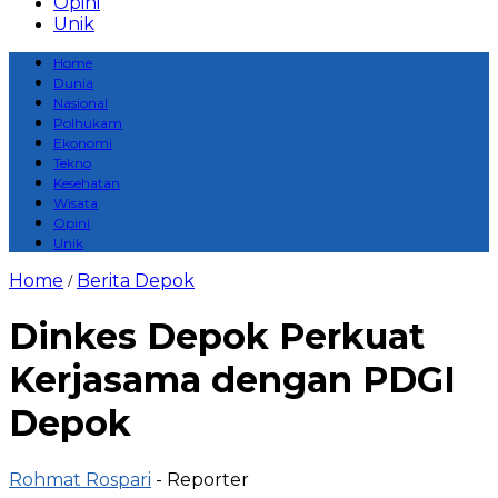
Opini
Unik
Home
Dunia
Nasional
Polhukam
Ekonomi
Tekno
Kesehatan
Wisata
Opini
Unik
Home
Berita Depok
/
Dinkes Depok Perkuat
Kerjasama dengan PDGI
Depok
Rohmat Rospari
- Reporter