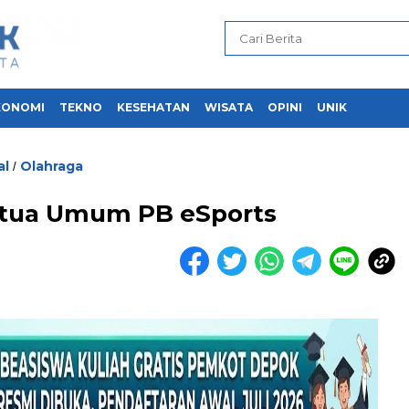
KONOMI
TEKNO
KESEHATAN
WISATA
OPINI
UNIK
al
Olahraga
/
etua Umum PB eSports