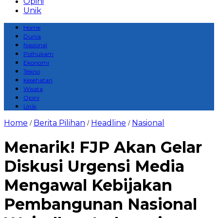
Opini
Unik
Home
Dunia
Nasional
Polhukam
Ekonomi
Tekno
Kesehatan
Wisata
Opini
Unik
Home
Berita Pilihan
Headline
Nasional
/
/
/
Menarik! FJP Akan Gelar
Diskusi Urgensi Media
Mengawal Kebijakan
Pembangunan Nasional