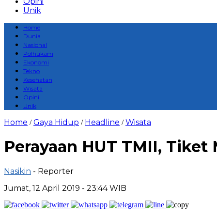
Opini
Unik
Home
Dunia
Nasional
Polhukam
Ekonomi
Tekno
Kesehatan
Wisata
Opini
Unik
Home
Gaya Hidup
Headline
Wisata
/
/
/
Perayaan HUT TMII, Tiket
Nasikin
- Reporter
Jumat, 12 April 2019 - 23:44 WIB