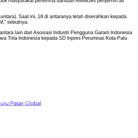
pok masyarakat penerima bantuan AMMDes penjernih air
ara). Saat ini, 18 di antaranya telah diserahkan kepada
M,” sebutnya.
ntara lain dari Asosiasi Industri Pengguna Garam Indonesia
anwa Tirta Indonesia kepada SD Inpres Perumnas Kota Palu
uju Pasar Global