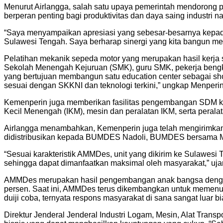
Menurut Airlangga, salah satu upaya pemerintah mendorong
berperan penting bagi produktivitas dan daya saing industri 
“Saya menyampaikan apresiasi yang sebesar-besarnya kepada
Sulawesi Tengah. Saya berharap sinergi yang kita bangun me
Pelatihan mekanik sepeda motor yang merupakan hasil kerja sa
Sekolah Menengah Kejuruan (SMK), guru SMK, pekerja bengkel
yang bertujuan membangun satu education center sebagai sh
sesuai dengan SKKNI dan teknologi terkini,” ungkap Menperi
Kemenperin juga memberikan fasilitas pengembangan SDM ke
Kecil Menengah (IKM), mesin dan peralatan IKM, serta pera
Airlangga menambahkan, Kemenperin juga telah mengirimkan 
didistribusikan kepada BUMDES Nadoli, BUMDES bersama Mas
“Sesuai karakteristik AMMDes, unit yang dikirim ke Sulawesi 
sehingga dapat dimanfaatkan maksimal oleh masyarakat,” uja
AMMDes merupakan hasil pengembangan anak bangsa dengan
persen. Saat ini, AMMDes terus dikembangkan untuk memenuhi
duiji coba, ternyata respons masyarakat di sana sangat luar 
Direktur Jenderal Jenderal Industri Logam, Mesin, Alat Tran