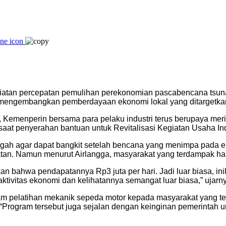
egiatan percepatan pemulihan perekonomian pascabencana tsu
an mengembangkan pemberdayaan ekonomi lokal yang ditargetka
ni, Kemenperin bersama para pelaku industri terus berupaya m
o saat penyerahan bantuan untuk Revitalisasi Kegiatan Usaha I
h agar dapat bangkit setelah bencana yang menimpa pada ena
an. Namun menurut Airlangga, masyarakat yang terdampak haru
kan bahwa pendapatannya Rp3 juta per hari. Jadi luar biasa, i
aktivitas ekonomi dan kelihatannya semangat luar biasa,” ujarn
am pelatihan mekanik sepeda motor kepada masyarakat yang t
. “Program tersebut juga sejalan dengan keinginan pemerintah