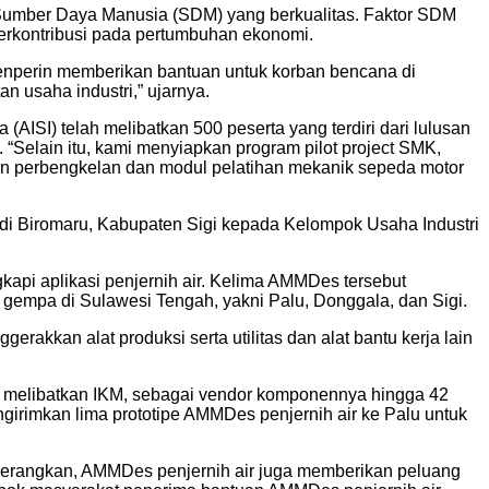
 Sumber Daya Manusia (SDM) yang berkualitas. Faktor SDM
 berkontribusi pada pertumbuhan ekonomi.
menperin memberikan bantuan untuk korban bencana di
 usaha industri,” ujarnya.
ISI) telah melibatkan 500 peserta yang terdiri dari lulusan
Selain itu, kami menyiapkan program pilot project SMK,
an perbengkelan dan modul pelatihan mekanik sepeda motor
i Biromaru, Kabupaten Sigi kepada Kelompok Usaha Industri
pi aplikasi penjernih air. Kelima AMMDes tersebut
empa di Sulawesi Tengah, yakni Palu, Donggala, dan Sigi.
akkan alat produksi serta utilitas dan alat bantu kerja lain
melibatkan IKM, sebagai vendor komponennya hingga 42
irimkan lima prototipe AMMDes penjernih air ke Palu untuk
 menerangkan, AMMDes penjernih air juga memberikan peluang