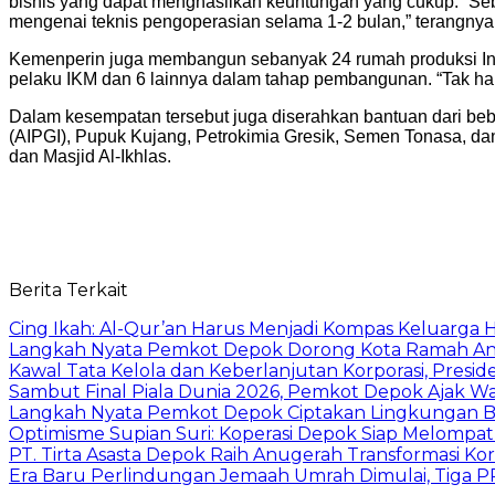
bisnis yang dapat menghasilkan keuntungan yang cukup. “S
mengenai teknis pengoperasian selama 1-2 bulan,” terangnya
Kemenperin juga membangun sebanyak 24 rumah produksi Indus
pelaku IKM dan 6 lainnya dalam tahap pembangunan. “Tak han
Dalam kesempatan tersebut juga diserahkan bantuan dari beb
(AIPGI), Pupuk Kujang, Petrokimia Gresik, Semen Tonasa, da
dan Masjid Al-Ikhlas.
Berita Terkait
Cing Ikah: Al-Qur’an Harus Menjadi Kompas Keluarga H
Langkah Nyata Pemkot Depok Dorong Kota Ramah Ana
Kawal Tata Kelola dan Keberlanjutan Korporasi, Presi
Sambut Final Piala Dunia 2026, Pemkot Depok Ajak W
Langkah Nyata Pemkot Depok Ciptakan Lingkungan Be
Optimisme Supian Suri: Koperasi Depok Siap Melompat L
PT. Tirta Asasta Depok Raih Anugerah Transformasi K
Era Baru Perlindungan Jemaah Umrah Dimulai, Tiga 