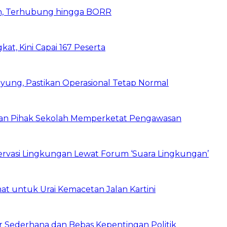
n, Terhubung hingga BORR
kat, Kini Capai 167 Peserta
ung, Pastikan Operasional Tetap Normal
 dan Pihak Sekolah Memperketat Pengawasan
vasi Lingkungan Lewat Forum ‘Suara Lingkungan’
t untuk Urai Kemacetan Jalan Kartini
 Sederhana dan Bebas Kepentingan Politik