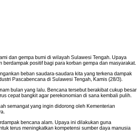
nami dan gempa bumi di wilayah Sulawesi Tengah. Upaya
n berdampak positif bagi para korban gempa dan masyarakat.
eringankan beban saudara-saudara kita yang terkena dampak
ndustri Pascabencana di Sulawesi Tengah, Kamis (28/3).
m bulan yang lalu. Bencana tersebut berakibat cukup besar
s cepat bangkit agar perekonomian di sana kembali pulih.
nilah semangat yang ingin didorong oleh Kementerian
ya.
erdampak bencana alam. Upaya ini dilakukan guna
 untuk terus meningkatkan kompetensi sumber daya manusia