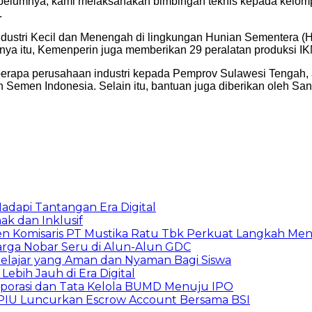
ebelumnya, kami melaksanakan bimbingan teknis kepada kelom
.
tri Kecil dan Menengah di lingkungan Hunian Sementera (Hunt
ya itu, Kemenperin juga memberikan 29 peralatan produksi IK
erapa perusahaan industri kepada Pemprov Sulawesi Tengah, a
n Semen Indonesia. Selain itu, bantuan juga diberikan oleh S
adapi Tantangan Era Digital
k dan Inklusif
den Komisaris PT Mustika Ratu Tbk Perkuat Langkah Men
arga Nobar Seru di Alun-Alun GDC
lajar yang Aman dan Nyaman Bagi Siswa
ebih Jauh di Era Digital
orporasi dan Tata Kelola BUMD Menuju IPO
PPIU Luncurkan Escrow Account Bersama BSI