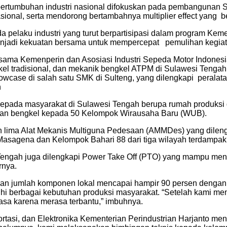
 pertumbuhan industri nasional difokuskan pada pembangunan
nasional, serta mendorong bertambahnya multiplier effect yang
 pelaku industri yang turut berpartisipasi dalam program Ke
njadi kekuatan bersama untuk mempercepat pemulihan kegiatan
ma Kemenperin dan Asosiasi Industri Sepeda Motor Indonesia (A
 tradisional, dan mekanik bengkel ATPM di Sulawesi Tengah. “
owcase di salah satu SMK di Sulteng, yang dilengkapi peralat
n
pada masyarakat di Sulawesi Tengah berupa rumah produksi d
latan bengkel kepada 50 Kelompok Wirausaha Baru (WUB).
lima Alat Mekanis Multiguna Pedesaan (AMMDes) yang dilengka
agena dan Kelompok Bahari 88 dari tiga wilayah terdampak g
Tengah juga dilengkapi Power Take Off (PTO) yang mampu mengger
rnya.
 jumlah komponen lokal mencapai hampir 90 persen dengan 
 berbagai kebutuhan produksi masyarakat. “Setelah kami meng
biasa karena merasa terbantu,” imbuhnya.
sportasi, dan Elektronika Kementerian Perindustrian Harjanto