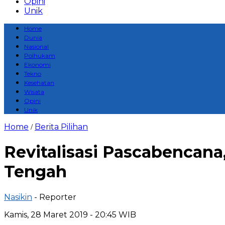
Opini
Unik
Home
Dunia
Nasional
Polhukam
Ekonomi
Tekno
Kesehatan
Wisata
Opini
Unik
Home
Berita Pilihan
/
Revitalisasi Pascabencana,
Tengah
Nasikin
- Reporter
Kamis, 28 Maret 2019 - 20:45 WIB