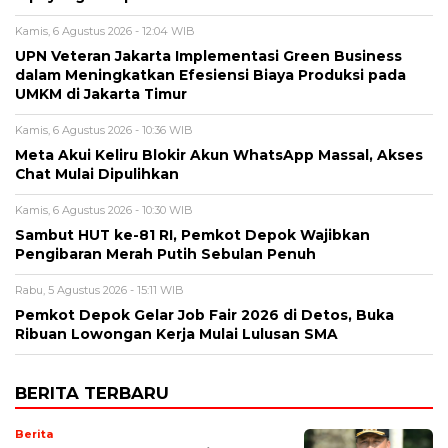
Kamis, 6 Agustus 2026 - 12:04 WIB
UPN Veteran Jakarta Implementasi Green Business
dalam Meningkatkan Efesiensi Biaya Produksi pada
UMKM di Jakarta Timur
Kamis, 6 Agustus 2026 - 10:36 WIB
Meta Akui Keliru Blokir Akun WhatsApp Massal, Akses
Chat Mulai Dipulihkan
Kamis, 6 Agustus 2026 - 10:30 WIB
Sambut HUT ke-81 RI, Pemkot Depok Wajibkan
Pengibaran Merah Putih Sebulan Penuh
Rabu, 5 Agustus 2026 - 15:11 WIB
Pemkot Depok Gelar Job Fair 2026 di Detos, Buka
Ribuan Lowongan Kerja Mulai Lulusan SMA
BERITA TERBARU
Berita