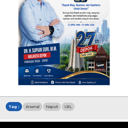
Tag :
Arsenal
Napoli
UEL