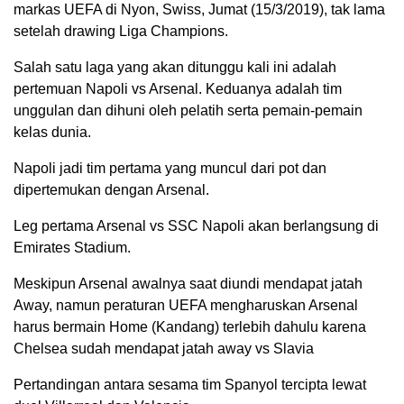
markas UEFA di Nyon, Swiss, Jumat (15/3/2019), tak lama
setelah drawing Liga Champions.
Salah satu laga yang akan ditunggu kali ini adalah
pertemuan Napoli vs Arsenal. Keduanya adalah tim
unggulan dan dihuni oleh pelatih serta pemain-pemain
kelas dunia.
Napoli jadi tim pertama yang muncul dari pot dan
dipertemukan dengan Arsenal.
Leg pertama Arsenal vs SSC Napoli akan berlangsung di
Emirates Stadium.
Meskipun Arsenal awalnya saat diundi mendapat jatah
Away, namun peraturan UEFA mengharuskan Arsenal
harus bermain Home (Kandang) terlebih dahulu karena
Chelsea sudah mendapat jatah away vs Slavia
Pertandingan antara sesama tim Spanyol tercipta lewat