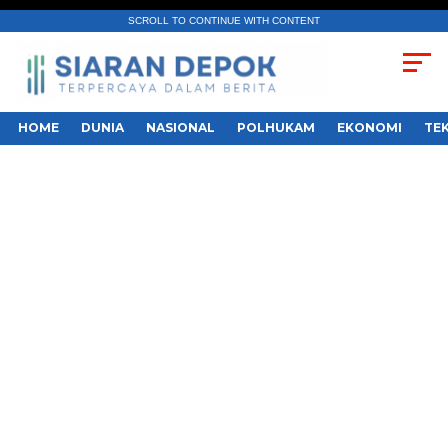
SCROLL TO CONTINUE WITH CONTENT
HOME
DUNIA
NASIONAL
POLHUKAM
EKONOMI
TE