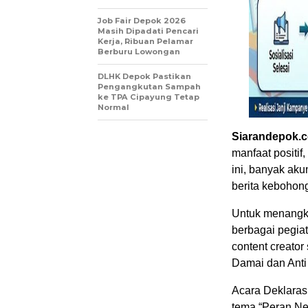
Job Fair Depok 2026
Masih Dipadati Pencari
Kerja, Ribuan Pelamar
Berburu Lowongan
DLHK Depok Pastikan
Pengangkutan Sampah
ke TPA Cipayung Tetap
Normal
Siarandepok.
manfaat positif
ini, banyak ak
berita kebohon
Untuk menangka
berbagai pegiat
content creator
Damai dan Anti
Acara Deklaras
tema “Peran Ne