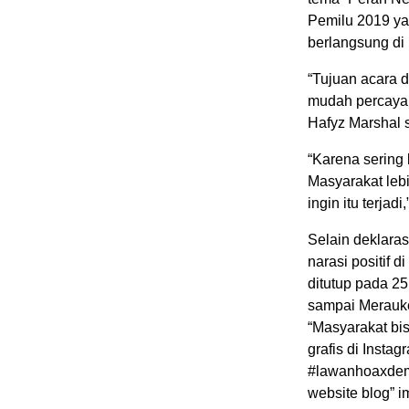
Pemilu 2019 ya
berlangsung di 
“Tujuan acara d
mudah percaya d
Hafyz Marshal 
“Karena sering 
Masyarakat lebi
ingin itu terjad
Selain deklara
narasi positif 
ditutup pada 25
sampai Merauke
“Masyarakat bis
grafis di Insta
#lawanhoaxdemi
website blog” 