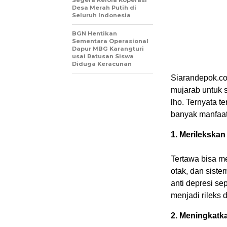
Segera Kelola Koperasi
Desa Merah Putih di
Seluruh Indonesia
BGN Hentikan
Sementara Operasional
Dapur MBG Karangturi
usai Ratusan Siswa
Diduga Keracunan
Siarandepok.co
mujarab untuk s
lho. Ternyata t
banyak manfaat
1. Merilekskan
Tertawa bisa me
otak, dan sist
anti depresi se
menjadi rileks 
2. Meningkatk