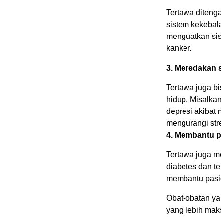
Tertawa diten
sistem kekebal
menguatkan si
kanker.
3. Meredakan s
Tertawa juga b
hidup. Misalka
depresi akibat
mengurangi stre
4. Membantu 
Tertawa juga m
diabetes dan t
membantu pasien
Obat-obatan ya
yang lebih maks