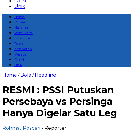
Opini
Unik
Home
Dunia
Nasional
Polhukam
Ekonomi
Tekno
Kesehatan
Wisata
Opini
Unik
Home
Bola
Headline
/
/
RESMI : PSSI Putuskan
Persebaya vs Persinga
Hanya Digelar Satu Leg
Rohmat Rospari
- Reporter