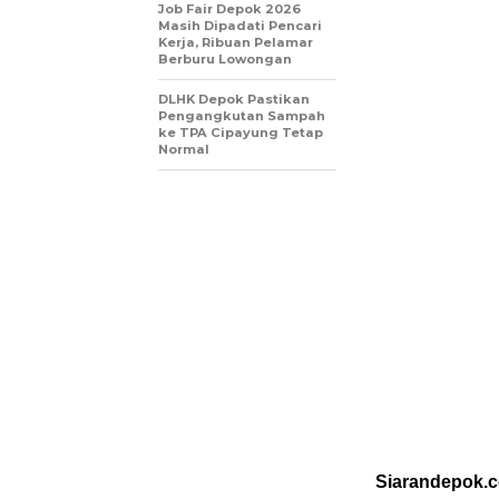
Job Fair Depok 2026
Masih Dipadati Pencari
Kerja, Ribuan Pelamar
Berburu Lowongan
DLHK Depok Pastikan
Pengangkutan Sampah
ke TPA Cipayung Tetap
Normal
Siarandepok.