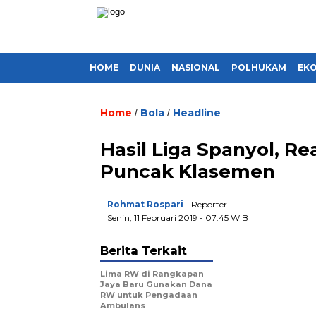
HOME
DUNIA
NASIONAL
POLHUKAM
EK
Home
Bola
Headline
/
/
Hasil Liga Spanyol, R
Puncak Klasemen
Rohmat Rospari
- Reporter
Senin, 11 Februari 2019 - 07:45 WIB
Berita Terkait
Lima RW di Rangkapan
Jaya Baru Gunakan Dana
RW untuk Pengadaan
Ambulans