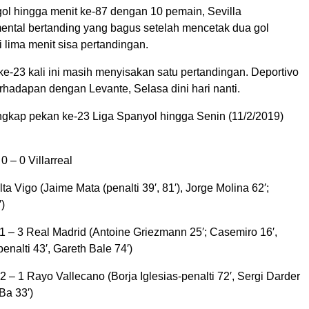
gol hingga menit ke-87 dengan 10 pemain, Sevilla
ntal bertanding yang bagus setelah mencetak dua gol
 lima menit sisa pertandingan.
e-23 kali ini masih menyisakan satu pertandingan. Deportivo
rhadapan dengan Levante, Selasa dini hari nanti.
engkap pekan ke-23 Liga Spanyol hingga Senin (11/2/2019)
0 – 0 Villarreal
ta Vigo (Jaime Mata (penalti 39′, 81′), Jorge Molina 62′;
′)
 1 – 3 Real Madrid (Antoine Griezmann 25′; Casemiro 16′,
nalti 43′, Gareth Bale 74′)
– 1 Rayo Vallecano (Borja Iglesias-penalti 72′, Sergi Darder
Ba 33′)