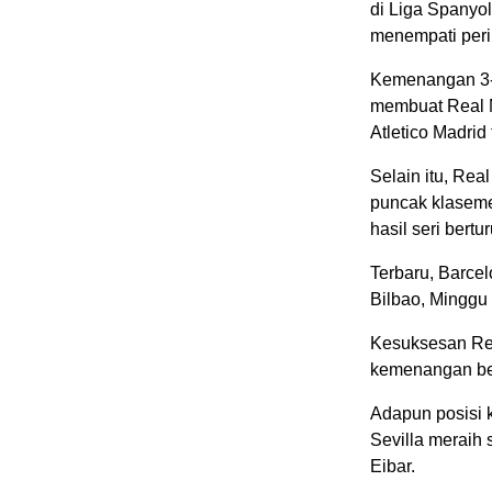
di Liga Spanyo
menempati peri
Kemenangan 3-1 
membuat Real M
Atletico Madrid
Selain itu, Rea
puncak klasemen
hasil seri bertu
Terbaru, Barce
Bilbao, Minggu 
Kesuksesan Rea
kemenangan ber
Adapun posisi k
Sevilla meraih
Eibar.