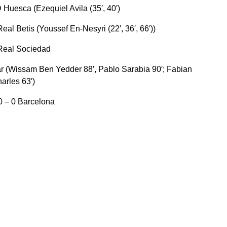
 Huesca (Ezequiel Avila (35′, 40′)
eal Betis (Youssef En-Nesyri (22′, 36′, 66′))
 Real Sociedad
ar (Wissam Ben Yedder 88′, Pablo Sarabia 90′; Fabian
arles 63′)
 0 – 0 Barcelona