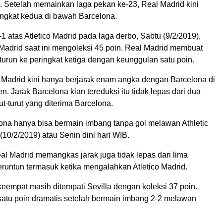
l. Setelah memainkan laga pekan ke-23, Real Madrid kini
ngkat kedua di bawah Barcelona.
atas Atletico Madrid pada laga derbo, Sabtu (9/2/2019),
adrid saat ini mengoleksi 45 poin. Real Madrid membuat
 turun ke peringkat ketiga dengan keunggulan satu poin.
l Madrid kini hanya berjarak enam angka dengan Barcelona di
. Jarak Barcelona kian tereduksi itu tidak lepas dari dua
rut-turut yang diterima Barcelona.
lona hanya bisa bermain imbang tanpa gol melawan Athletic
(10/2/2019) atau Senin dini hari WIB.
l Madrid memangkas jarak juga tidak lepas dari lima
untun termasuk ketika mengalahkan Atletico Madrid.
eempat masih ditempati Sevilla dengan koleksi 37 poin.
 satu poin dramatis setelah bermain imbang 2-2 melawan