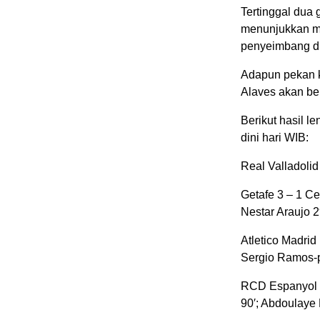
Tertinggal dua 
menunjukkan me
penyeimbang di
Adapun pekan k
Alaves akan be
Berikut hasil l
dini hari WIB:
Real Valladolid 
Getafe 3 – 1 Cel
Nestar Araujo 2
Atletico Madrid
Sergio Ramos-pe
RCD Espanyol 2 
90′; Abdoulaye 