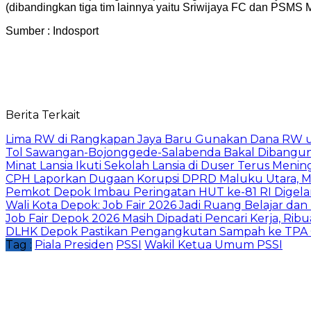
(dibandingkan tiga tim lainnya yaitu Sriwijaya FC dan PSMS
Sumber : Indosport
Berita Terkait
Lima RW di Rangkapan Jaya Baru Gunakan Dana RW
Tol Sawangan-Bojonggede-Salabenda Bakal Dibangu
Minat Lansia Ikuti Sekolah Lansia di Duser Terus Mening
CPH Laporkan Dugaan Korupsi DPRD Maluku Utara, M
Pemkot Depok Imbau Peringatan HUT ke-81 RI Digelar
Wali Kota Depok: Job Fair 2026 Jadi Ruang Belajar da
Job Fair Depok 2026 Masih Dipadati Pencari Kerja, R
DLHK Depok Pastikan Pengangkutan Sampah ke TPA 
Tag :
Piala Presiden
PSSI
Wakil Ketua Umum PSSI