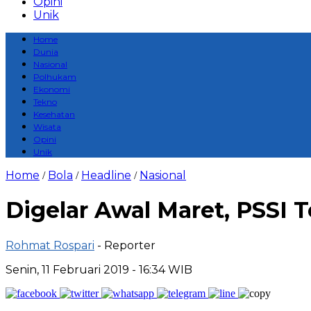
Opini
Unik
Home
Dunia
Nasional
Polhukam
Ekonomi
Tekno
Kesehatan
Wisata
Opini
Unik
Home
Bola
Headline
Nasional
/
/
/
Digelar Awal Maret, PSSI T
Rohmat Rospari
- Reporter
Senin, 11 Februari 2019 - 16:34 WIB