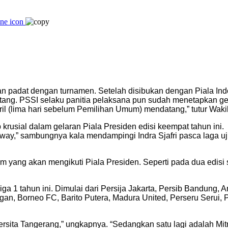
 padat dengan turnamen. Setelah disibukan dengan Piala Indon
ang. PSSI selaku panitia pelaksana pun sudah menetapkan gela
pril (lima hari sebelum Pemilihan Umum) mendatang,” tutur Wa
usial dalam gelaran Piala Presiden edisi keempat tahun ini.
away,” sambungnya kala mendampingi Indra Sjafri pasca laga u
 yang akan mengikuti Piala Presiden. Seperti pada dua edisi s
i Liga 1 tahun ini. Dimulai dari Persija Jakarta, Persib Bandun
an, Borneo FC, Barito Putera, Madura United, Perseru Serui
Persita Tangerang,” ungkapnya. “Sedangkan satu lagi adalah Mitr