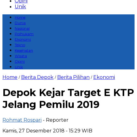
Opini
Unik
Home
Dunia
Nasional
Polhukam
Ekonomi
Tekno
Kesehatan
Wisata
Opini
Unik
Home
Berita Depok
Berita Pilihan
Ekonomi
/
/
/
Depok Kejar Target E KTP
Jelang Pemilu 2019
Rohmat Rospari
- Reporter
Kamis, 27 Desember 2018 - 15:29 WIB