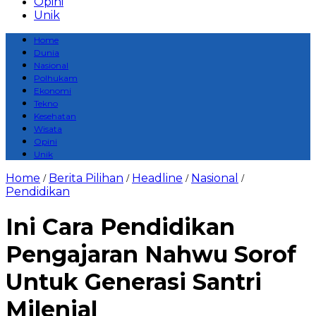
Opini
Unik
Home
Dunia
Nasional
Polhukam
Ekonomi
Tekno
Kesehatan
Wisata
Opini
Unik
Home
Berita Pilihan
Headline
Nasional
/
/
/
/
Pendidikan
Ini Cara Pendidikan
Pengajaran Nahwu Sorof
Untuk Generasi Santri
Milenial