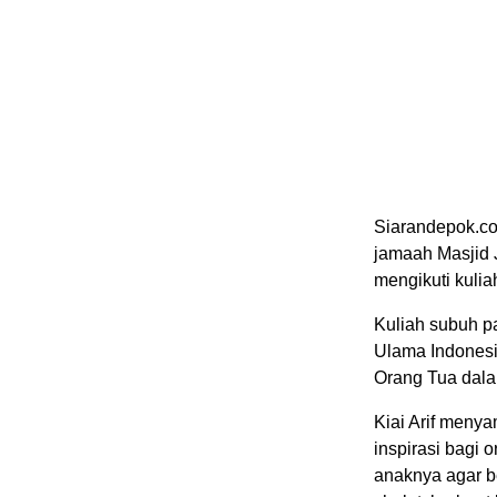
Siarandepok.co
jamaah Masjid
mengikuti kulia
Kuliah subuh pa
Ulama Indones
Orang Tua dala
Kiai Arif meny
inspirasi bagi
anaknya agar b