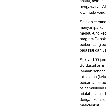
shalat, berbua
pengawasan Alla
kiai muda yang
Setelah cerama
menyampaikan s
mendukung kegi
program Depok 
berkembang pes
para kiai dan u
Sekitar 100 jam
Berdasarkan inf
jamaah sangat 
ini. Ulama (ke
bersama merupa
“Alhamdulillah
adalah ulama d
dengan kemasla
masyarakat.