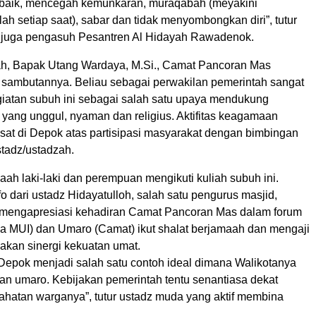
t baik, mencegah kemunkaran, muraqabah (meyakini
h setiap saat), sabar dan tidak menyombongkan diri”, tutur
 juga pengasuh Pesantren Al Hidayah Rawadenok.
h, Bapak Utang Wardaya, M.Si., Camat Pancoran Mas
ambutannya. Beliau sebagai perwakilan pemerintah sangat
atan subuh ini sebagai salah satu upaya mendukung
yang unggul, nyaman dan religius. Aktifitas keagamaan
at di Depok atas partisipasi masyarakat dengan bimbingan
stadz/ustadzah.
aah laki-laki dan perempuan mengikuti kuliah subuh ini.
o dari ustadz Hidayatulloh, salah satu pengurus masjid,
mengapresiasi kehadiran Camat Pancoran Mas dalam forum
tua MUI) dan Umaro (Camat) ikut shalat berjamaah dan mengaji
kan sinergi kekuatan umat.
 Depok menjadi salah satu contoh ideal dimana Walikotanya
an umaro. Kebijakan pemerintah tentu senantiasa dekat
hatan warganya”, tutur ustadz muda yang aktif membina