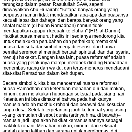
terungkap dalam pesan Rasulullah SAW, seperti
diriwayatkan Abu Hurairah: “Betapa banyak orang yang
berpuasa namun tidak mendapatkan apa-apa dari puasanya
kecuali lapar dan dahaga, dan berapa banyak orang yang
shalat malam (di bulan Ramadhan) namun tidak
mendapatkan apapun kecuali kelelahan” (HR. al-Darimi).
Hakikat puasa menurut hadits ini sedianya mendorong kita
untuk melakukan perubahan dan perbaikan; memaknai
puasa dari sekadar simbol menjadi esensi, dari hanya
bernilai seremonial menjadi bertuah spiritual, dan dari syariat
menuju hakekat. Dengan kata lain, puasa reformatif adalah
puasa yang pelakunya mampu merobek dinding Ramadhan,
menembus ruang dan waktu, dan terus-menerus meneladani
sifat-sifat Ramadhan dalam kehidupan.
Secara simbolik, kita bisa mencermati nuansa reformasi
puasa Ramadhan dari ketentuan menahan diri dari makan,
minum, dan melakukan hubungan seksual pada siang hari.
Ketentuan ini bisa dimaknai bahwa pada hakikatnya
manusia adalah makhluk rohani dan berawal dari kesucian
tanpa dosa. Setelah terpelanting jauh ke tempat yang asing
–yang kemudian di sebut dunia (artinya hina, di bawah)–
manusia jadi lupa akan hakikat kemanusiaannya sebagai
makhluk rohani. Menahan makan, minum, dan seksual
adalah ajang latihan dan sarana untuk mereformasi diri