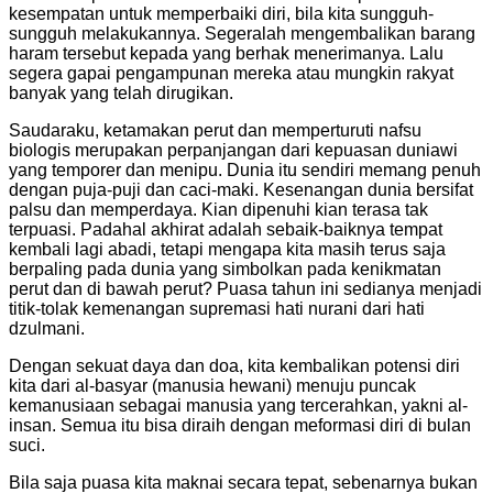
kesempatan untuk memperbaiki diri, bila kita sungguh-
sungguh melakukannya. Segeralah mengembalikan barang
haram tersebut kepada yang berhak menerimanya. Lalu
segera gapai pengampunan mereka atau mungkin rakyat
banyak yang telah dirugikan.
Saudaraku, ketamakan perut dan memperturuti nafsu
biologis merupakan perpanjangan dari kepuasan duniawi
yang temporer dan menipu. Dunia itu sendiri memang penuh
dengan puja-puji dan caci-maki. Kesenangan dunia bersifat
palsu dan memperdaya. Kian dipenuhi kian terasa tak
terpuasi. Padahal akhirat adalah sebaik-baiknya tempat
kembali lagi abadi, tetapi mengapa kita masih terus saja
berpaling pada dunia yang simbolkan pada kenikmatan
perut dan di bawah perut? Puasa tahun ini sedianya menjadi
titik-tolak kemenangan supremasi hati nurani dari hati
dzulmani.
Dengan sekuat daya dan doa, kita kembalikan potensi diri
kita dari al-basyar (manusia hewani) menuju puncak
kemanusiaan sebagai manusia yang tercerahkan, yakni al-
insan. Semua itu bisa diraih dengan meformasi diri di bulan
suci.
Bila saja puasa kita maknai secara tepat, sebenarnya bukan