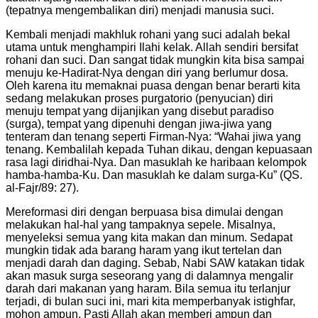
(tepatnya mengembalikan diri) menjadi manusia suci.
Kembali menjadi makhluk rohani yang suci adalah bekal
utama untuk menghampiri Ilahi kelak. Allah sendiri bersifat
rohani dan suci. Dan sangat tidak mungkin kita bisa sampai
menuju ke-Hadirat-Nya dengan diri yang berlumur dosa.
Oleh karena itu memaknai puasa dengan benar berarti kita
sedang melakukan proses purgatorio (penyucian) diri
menuju tempat yang dijanjikan yang disebut paradiso
(surga), tempat yang dipenuhi dengan jiwa-jiwa yang
tenteram dan tenang seperti Firman-Nya: “Wahai jiwa yang
tenang. Kembalilah kepada Tuhan dikau, dengan kepuasaan
rasa lagi diridhai-Nya. Dan masuklah ke haribaan kelompok
hamba-hamba-Ku. Dan masuklah ke dalam surga-Ku” (QS.
al-Fajr/89: 27).
Mereformasi diri dengan berpuasa bisa dimulai dengan
melakukan hal-hal yang tampaknya sepele. Misalnya,
menyeleksi semua yang kita makan dan minum. Sedapat
mungkin tidak ada barang haram yang ikut tertelan dan
menjadi darah dan daging. Sebab, Nabi SAW katakan tidak
akan masuk surga seseorang yang di dalamnya mengalir
darah dari makanan yang haram. Bila semua itu terlanjur
terjadi, di bulan suci ini, mari kita memperbanyak istighfar,
mohon ampun. Pasti Allah akan memberi ampun dan