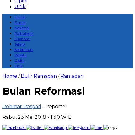
Opini
Unik
Home
Dunia
Nasional
Polhukam
Ekonomi
Tekno
Kesehatan
Wisata
Opini
Unik
Home
Bulir Ramadan
Ramadan
/
/
Bulan Reformasi
Rohmat Rospari
- Reporter
Rabu, 23 Mei 2018 - 11:10 WIB