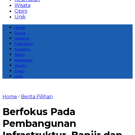
Wisata
Opini
Unik
Home
Dunia
Nasional
Polhukam
Ekonomi
Tekno
Kesehatan
Wisata
Opini
Unik
Home
Berita Pilihan
/
Berfokus Pada
Pembangunan