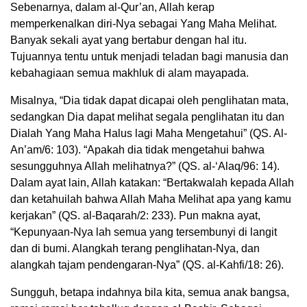
Sebenarnya, dalam al-Qur’an, Allah kerap
memperkenalkan diri-Nya sebagai Yang Maha Melihat.
Banyak sekali ayat yang bertabur dengan hal itu.
Tujuannya tentu untuk menjadi teladan bagi manusia dan
kebahagiaan semua makhluk di alam mayapada.
Misalnya, “Dia tidak dapat dicapai oleh penglihatan mata,
sedangkan Dia dapat melihat segala penglihatan itu dan
Dialah Yang Maha Halus lagi Maha Mengetahui” (QS. Al-
An’am/6: 103). “Apakah dia tidak mengetahui bahwa
sesungguhnya Allah melihatnya?” (QS. al-‘Alaq/96: 14).
Dalam ayat lain, Allah katakan: “Bertakwalah kepada Allah
dan ketahuilah bahwa Allah Maha Melihat apa yang kamu
kerjakan” (QS. al-Baqarah/2: 233). Pun makna ayat,
“Kepunyaan-Nya lah semua yang tersembunyi di langit
dan di bumi. Alangkah terang penglihatan-Nya, dan
alangkah tajam pendengaran-Nya” (QS. al-Kahfi/18: 26).
Sungguh, betapa indahnya bila kita, semua anak bangsa,