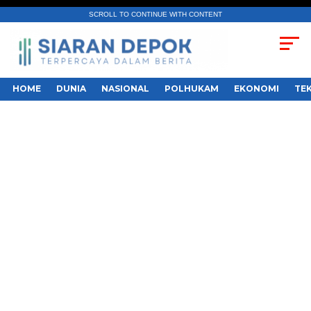
SCROLL TO CONTINUE WITH CONTENT
HOME
DUNIA
NASIONAL
POLHUKAM
EKONOMI
TE