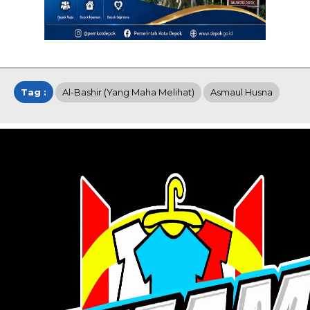
Tag :
Al-Bashir (Yang Maha Melihat)
Asmaul Husna