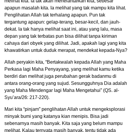
melihat kita. Ia tak akan menelantarkan kita, sebesar
apapun masalah kita. Ia melihat yang tak mampu kita lihat.
Penglihatan Allah tak terhalang apapun. Pun tak
tergantung apapun: gelap-terang, besar-kecil, dan jauh-
dekat. Ia tak hanya melihat saat ini, atau yang lalu, masa
depan yang tak terbatas pun bisa dilihat tanpa kiriman
cahaya dari obyek yang dilihat. Jadi, apakah lagi yang kita
khawatirkan untuk duduk merapat, mendekat kepada-Nya?
Allah peryakin kita, “Bertakwalah kepada Allah yang Maha
Perkasa lagi Maha Penyayang, yang melihat kamu ketika
berdiri dan melihat juga perubahan gerak badanmu di
antara orang-orang yang sujud. Sesungguhnya Dia adalah
yang Maha Mendengar lagi Maha Mengetahui” (QS. al-
Syu’ara/26: 217-220).
Mari kita “pinjam” penglihatan Allah untuk mengeksplorasi
minyak bumi yang katanya kian menipis. Bisa jadi
sebenarnya masih banyak. Kita saja yang belum mampu
melihat. Kalau ternyata masih banyak, tentu tidak ada