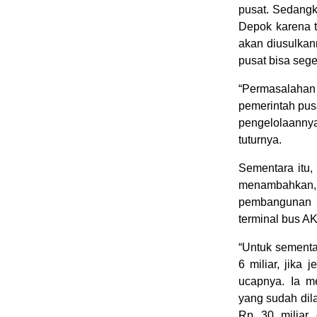
pusat. Sedangk
Depok karena t
akan diusulkan
pusat bisa sege
“Permasalahan y
pemerintah pus
pengelolaannya
tuturnya.
Sementara itu
menambahkan,
pembangunan t
terminal bus A
“Untuk sementa
6 miliar, jika
ucapnya. Ia m
yang sudah dil
Rp 30 miliar 