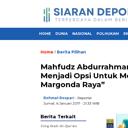
HOME
DUNIA
NASIONAL
POLHUKAM
E
Home
Berita Pilihan
/
Mahfudz Abdurrahman :
Menjadi Opsi Untuk M
Margonda Raya”
Rohmat Rospari
- Reporter
Jumat, 6 Januari 2017 - 21:33 WIB
Berita Terkait
Cing Ikah: Al-Qur’an