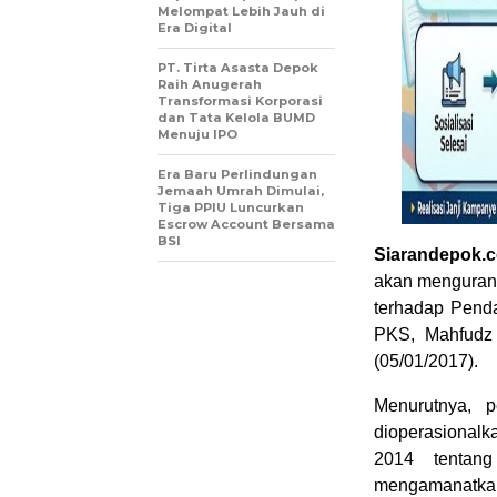
Melompat Lebih Jauh di
Era Digital
PT. Tirta Asasta Depok
Raih Anugerah
Transformasi Korporasi
dan Tata Kelola BUMD
Menuju IPO
Era Baru Perlindungan
Jemaah Umrah Dimulai,
Tiga PPIU Luncurkan
Escrow Account Bersama
BSI
Siarandepok.
akan mengurang
terhadap Penda
PKS, Mahfudz 
(05/01/2017).
Menurutnya, p
dioperasional
2014 tentang
mengamanatkan