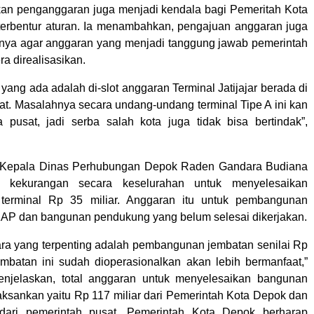
an penganggaran juga menjadi kendala bagi Pemeritah Kota
erbentur aturan. Ia menambahkan, pengajuan anggaran juga
nya agar anggaran yang menjadi tanggung jawab pemerintah
ra direalisasikan.
ang ada adalah di-slot anggaran Terminal Jatijajar berada di
at. Masalahnya secara undang-undang terminal Tipe A ini kan
 pusat, jadi serba salah kota juga tidak bisa bertindak”,
, Kepala Dinas Perhubungan Depok Raden Gandara Budiana
 kekurangan secara keselurahan untuk menyelesaikan
erminal Rp 35 miliar. Anggaran itu untuk pembangunan
KAP dan bangunan pendukung yang belum selesai dikerjakan.
ra yang terpenting adalah pembangunan jembatan senilai Rp
 jembatan ini sudah dioperasionalkan akan lebih bermanfaat,”
enjelaskan, total anggaran untuk menyelesaikan bangunan
aksankan yaitu Rp 117 miliar dari Pemerintah Kota Depok dan
dari pemerintah pusat. Pemerintah Kota Depok berharap